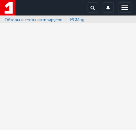
Toggl
navig
Обзоры и тесты антивирусов
PCMag