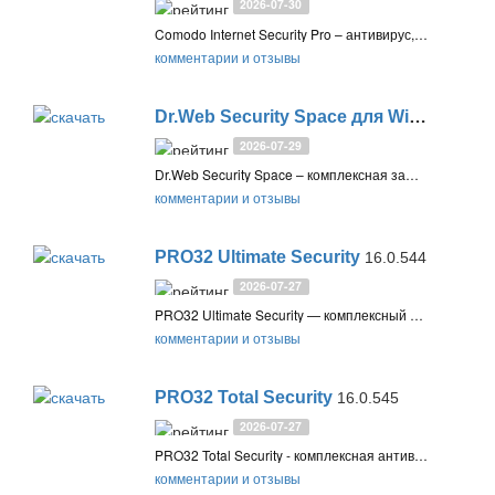
2026-07-30
Comodo Internet Security Pro – антивирус, фаервол с контент-фильтром, мощная система EDR и виртуальная среда для безопасного интернет-банкинга. Комплексная защита от онлайн-угроз, атак нулевого дняв, шпионского ПО и хакеров, а также вредоносных веб-сайтов
комментарии и отзывы
Dr.Web Security Space для Windows
12.
2026-07-29
Dr.Web Security Space – комплексная защита от всех видов интернет-угроз. Антивирус, фаервол, превентивная защита, антиспам, веб-антивирус SpIDer Gate, защита данных и информации, родительский контроль
комментарии и отзывы
PRO32 Ultimate Security
16.0.544
2026-07-27
PRO32 Ultimate Security — комплексный антивирус на базе K7 Computing для защиты устройств от вирусов, фишинга и атак нулевого дня. Обеспечивает безопасность онлайн-платежей, защиту веб-камеры, контроль Wi-Fi, родительский контроль и резервное копирование данных. Поддерживает Windows и Android
комментарии и отзывы
PRO32 Total Security
16.0.545
2026-07-27
PRO32 Total Security - комплексная антивирусная защита от российских разработчиков, выпущенная на базе индийских антивирусных технологий K7 Computing
комментарии и отзывы