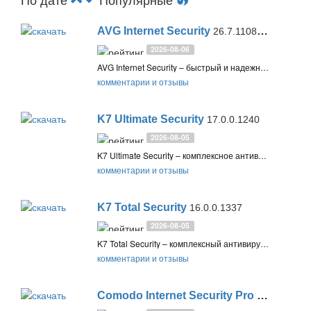
AVG Internet Security
26.7.11086 Final / 26.8.11112 Beta
2026-08-06
AVG Internet Security – быстрый и надежный комплексный антивирус с облачной и проактивной защитой компьютера, онлайн-активности и конфиденциальных данных. Также предлагает защищенное хранилище данных
комментарии и отзывы
K7 Ultimate Security
17.0.0.1240
2026-08-05
K7 Ultimate Security – комплексное антивирусное решение с функцией резервного копирования. Включает все необходимы компоненты для защиты от интернет-угроз: антивирус, веб-защита, фаервол, контроль устройств и родительский контроль
комментарии и отзывы
K7 Total Security
16.0.0.1337
2026-08-05
K7 Total Security – комплексный антивирус класса Internet Security с фаерволом и веб-защитой, который полностью защищает ваш компьютер и личные данные от различных вирусов, онлайн-угроз и уявзимостей
комментарии и отзывы
Comodo Internet Security Pro
12.4.0.8170