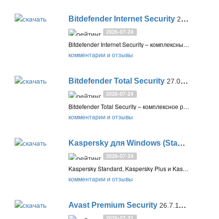
Bitdefender Internet Security
27.0.61.344
2026-07-24
Bitdefender Internet Security – комплексный антивирус с фаерволом и усиленной защитой личных данных. Многоуровневая веб-защита, безопасный интернет-банкинг, родительский контроль. Автоматическая защита с высоким быстродействием
комментарии и отзывы
Bitdefender Total Security
27.0.61.344
2026-07-24
Bitdefender Total Security – комплексное решение безопасности с защитой от всех видов онлайн-угроз. Мощный антивирус, облачная и проактивная защита, фаервол, антифишинг и защита интернет-банкинга, защита личных данных и родительский контроль
комментарии и отзывы
Kaspersky для Windows (Standard, Plus, Premium)
2026-07-24
Kaspersky Standard, Kaspersky Plus и Kaspersky Premium – новая линейка Антивируса Касперского для Windows. Включает защиту от сетевых и интернет-угроз, а также инструменты защиты конфиденциальности и оптимизации системы
комментарии и отзывы
Avast Premium Security
26.7.11086 Final
2026-07-21