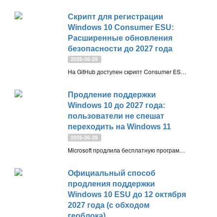
Скрипт для регистрации
Windows 10 Consumer ESU:
Расширенные обновления
безопасности до 2027 года
2026-06-29
На GitHub доступен скрипт Consumer ESU Enrollment, который упрощает регистрацию в программе расширенных обновлений безопасности (ESU) для Windows 10. Он работает как с учётной записью Microsoft, так и без неё, позволяя пользователям продлить получение критических патчей до октября 2027 года
Продление поддержки
Windows 10 до 2027 года:
пользователи не спешат
переходить на Windows 11
2026-06-29
Microsoft продлила бесплатную программу ESU для Windows 10 до октября 2027 года, сохранив доступ к обновлениям безопасности. Пользователи и эксперты считают это признанием затянувшегося перехода на Windows 11, а часть сообщества ожидает дальнейшего продления поддержки
Официальный способ
продления поддержки
Windows 10 ESU до 12 октября
2027 года (с обходом
геоблока)