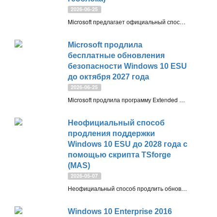
2026-06-25
Microsoft предлагает официальный способ продлить поддержку Windows 10 ещё на год — до 12 октября 2027 года через программу расширенных обновлений безопасности (ESU). В статье показано, как зарегистрироваться в программе и обойти геоблокировку для России, Беларуси и других стран, где прямая регистрация недоступна
Microsoft продлила
бесплатные обновления
безопасности Windows 10 ESU
до октября 2027 года
2026-06-25
Microsoft продлила программу Extended Security Updates (ESU) для домашних пользователей Windows 10 ещё на год. Теперь зарегистрированные устройства смогут получать ежемесячные обновления безопасности до 12 октября 2027 года, а присоединиться к программе можно вплоть до этой даты
Неофициальный способ
продления поддержки
Windows 10 ESU до 2028 года с
помощью скрипта TSforge
(MAS)
2026-05-07
Неофициальный способ продлить обновления безопасность Windows 10 (ESU) до октября 2028 года: скрипт TSforge из набора MAS активирует ESU без учётной записи Microsoft и региональных ограничений
Windows 10 Enterprise 2016