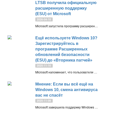
LTSB получила официальную
расширенную поддержку
(ESU) от Microsoft
2026-04-10
Microsoft запустила программу расширенных обновлений безопасности (ESU) для Windows 10 Enterprise 2016 LTSB (версия 1607), которая была выпущена в августе 2016 года, почти 10 лет назад
Ещё используете Windows 10?
Зарегистрируйтесь в
программе Расширенных
обновлений безопасности
(ESU) до «Вторника патчей»
2025-11-10
Microsoft напоминает, что пользователи Windows 10, продолжающие работать на этой операционной системе после завершения поддержки, должны зарегистрироваться в программе Extended Security Updates (ESU), чтобы получать обновления безопасности и защиту от новых уязвимостей
Мнение: Если вы всё ещё на
Windows 10, смена антивируса
вас не спасёт
2025-11-08
Microsoft завершила поддержку Windows 10, и даже установка нового антивируса не решит проблему безопасности. Без системных обновлений ОС остаётся уязвимой, поэтому единственный надёжный выход — переход на Windows 11 или альтернативу вроде Linux