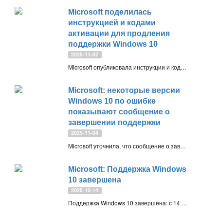
Microsoft поделилась
инструкцией и кодами
активации для продления
поддержки Windows 10
2025-11-07
Microsoft опубликовала инструкции и коды активации для продления поддержки Windows 10 после завершения основной поддержки в октябре 2025 года. Пользователи могут подключиться к программе расширенных обновлений безопасности (ESU) до октября 2026 года, чтобы продолжать получать обновления безопасности
Microsoft: некоторые версии
Windows 10 по ошибке
показывают сообщение о
завершении поддержки
2025-11-04
Microsoft уточнила, что сообщение о завершении поддержки Windows 10 ошибочно отображается на поддерживаемых версиях, включая Enterprise и LTSC. Компания уже выпустила временное облачное исправление и пакет KIR для устранения проблемы
Microsoft: Поддержка Windows
10 завершена
2025-10-14
Поддержка Windows 10 завершена: с 14 октября 2025 года система больше не получает обновления безопасности. Пользователям рекомендуется перейти на Windows 11 или оформить подписку на программу расширенных обновлений безопасности (ESU)