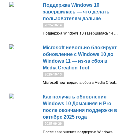
Поддержка Windows 10
завершилась — что делать
пользователям дальше
2025-10-14
Поддержка Windows 10 завершилась 14 октября 2025 года. Система больше не будет получать обновления безопасности, поэтому пользователям стоит заранее выбрать один из вариантов: продлить поддержку через программу ESU, обновиться до Windows 11, установить патчи от 0Patch, перейти на Linux или приобрести новый компьютер
Microsoft невольно блокирует
обновление с Windows 10 до
Windows 11 — из-за сбоя в
Media Creation Tool
2025-10-13
Microsoft подтвердила сбой в Media Creation Tool, из-за которого утилита для создания загрузочных ISO-образов Windows 11 не работает на Windows 10. Программа закрывается без ошибок. Компания работает над исправлением, а пока можно использовать сторонние инструменты для создания установочных носителей
Как получать обновления
Windows 10 Домашняя и Pro
после окончания поддержки в
октябре 2025 года
2025-09-29
После завершения поддержки Windows 10, версия 22H2 в октябре 2025 года пользователи Windows 10 Домашняя и Pro смогут продолжить обновление бесплатно — через программу Consumer ESU или вручную устанавливая MSU-файлы. LTSC и IoT-редакции будут поддерживаться дольше