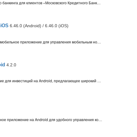
МКБ Онлайн – приложение мобильного банкинга для клиентов «Московского Кредитного Банка» и банка «Кольцо Урала» с поддержкой Android, iPhone, iPad и Huawei
 iOS
6.46.0 (Android) / 6.46.0 (iOS)
Мой t2 (Мой Tele2) для Android и iOS – мобильное приложение для управления мобильным номером и услугами T2 со смартфона или планшета
id
4.2.0
СберИнвестиции – удобное приложение для инвестиций на Android, предлагающее широкий выбор инструментов, актуальную аналитику, управление брокерскими счетами, чат-поддержку и вывод средств без комиссий
Т-Бизнес (Тинькофф Бизнес) – мобильное приложение на Android для удобного управления корпоративными финансами (ИП и ООО), предоставляющее регистрацию бизнеса, кредитование, эквайринг, управление сотрудниками и подключение полезных сервисов