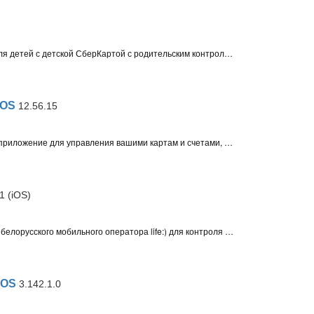
СберKids для Android – приложение для детей с детской СберКартой с родительским контролем, позволяющее просматривать баланс, отслеживать траты и развивать финансовые навыки
iOS
12.56.15
Альфа-Банк для Android – мобильное приложение для управления вашими картам и счетами, оплаты услуг, денежных переводов и выполнения различных финансовых операций
21 (iOS)
Мой life:) - приложение для абонентов белорусского мобильного оператора life:) для контроля баланса, остатков минут и трафика, управления услугами и других операций с вашим номером
iOS
3.142.1.0