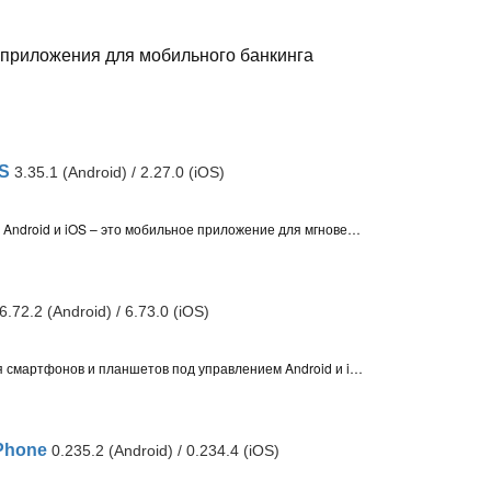
приложения для мобильного банкинга
OS
3.35.1 (Android) / 2.27.0 (iOS)
«Юнистрим Денежные переводы» для Android и iOS – это мобильное приложение для мгновенных денежных переводов в России и за границу. Отправляйте и получайте средства с минимальной комиссией и выгодным курсом
6.72.2 (Android) / 6.73.0 (iOS)
Мой МТС - мобильное приложение для смартфонов и планшетов под управлением Android и iOS, с помощью которого можно следить за балансом мобильного номера, просматривать остаток бесплатных минут и интернет-трафика, а также управлять услугами и сервисами
iPhone
0.235.2 (Android) / 0.234.4 (iOS)