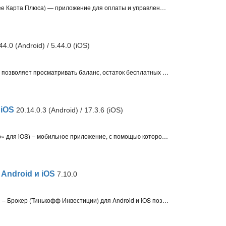
Яндекс Пэй для Android и iPhone (ранее Карта Плюса) — приложение для оплаты и управления финансами с кешбэком до 10%. Позволяет делить платежи, открывать дебетовую карту и следить за графиком списаний
44.0 (Android) / 5.44.0 (iOS)
Приложение билайн для Android и iOS позволяет просматривать баланс, остаток бесплатных минут и трафика, пополнять счёт, подключать и отключать услуги, а также управлять различными сервисами от билайн
 iOS
20.14.0.3 (Android) / 17.3.6 (iOS)
ВТБ-Онлайн* для Android («Всё просто» для iOS) – мобильное приложение, с помощью которого доступны различные финансовые операции с картами и счетами ВТБ-Банка, оплата товаров и услуг, денежные переводы, а также другие банковские операции
Android и iOS
7.10.0
Мобильное приложение Т-Инвестиции – Брокер (Тинькофф Инвестиции) для Android и iOS позволяет получить доступ к платформе для инвестиций в акции российских и иностранных компаний, облигации, доллары и евро