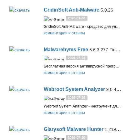
GridinSoft Anti-Malware
5.0.26
2026-07-30
GridinSoft Anti-Malware - средство для удаления вредоносных программ без необходимости вручную править системные файлы и реестр. Обнаруживает и удаляет: шпионское и рекламного ПО, ПНП, трояны с удаленным доступом, интернет-черви
комментарии и отзывы
Malwarebytes Free
5.6.3.277 Final / 4.6.17
2026-07-28
Бесплатная версия антивирусной программы Malwarebytes Anti-Malware Free предназначена для быстрого сканирования системы в поисках вредоносного, шпионского и рекламного ПО, а также лечения самых сложных заражений
комментарии и отзывы
Webroot System Analyzer
9.0.45.63
2026-07-26
Webroot System Analyzer - инструмент для быстрой и точной диагностики системы, который позволяет выявить проблемы и предоставляет полный отчет об оборудовании, операционной системе и установленных приложениях на вашем компьютере
комментарии и отзывы
Glarysoft Malware Hunter
1.219.0.863
2026-07-20