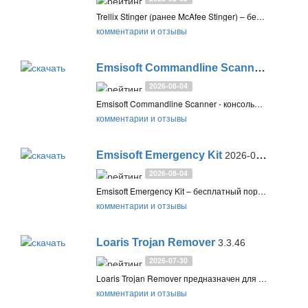
Trellix Stinger (ранее McAfee Stinger) – бесплатная портативная утилита для обнаружения и удаления конкретных вирусов и вредоносного ПО с заражённой системы. Не требует установки, использует сканирование руткитов и репутацию файлов GTI. Не заменяет полноценный антивирус
комментарии и отзывы
Emsisoft Commandline Scanner
2026-08
2026-08-04
Emsisoft Commandline Scanner - консольный антивирусный сканер с движками Bitdefender и Emsisoft для профессионалов. Управление через командную строку позволяет автоматизировать процессы проверки ПК и удаления обнаруженных угроз
комментарии и отзывы
Emsisoft Emergency Kit
2026-08-03
2026-08-04
Emsisoft Emergency Kit – бесплатный портативный антивирус, который может быть использован без установки и Интернета для сканирования с помощью движков Bitdefender и Emsisoft, а также лечения зараженного компьютера от вредоносного ПО, используя USB-флешку
комментарии и отзывы
Loaris Trojan Remover
3.3.46
2026-07-30
Loaris Trojan Remover предназначен для удаления вредоносных программ: троянов, червей, рекламного и шпионского ПО, когда стандартное антивирусное решение не может обнаружить или удалить данные угрозы с вашего компьютера
комментарии и отзывы