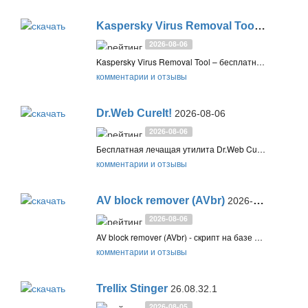
Kaspersky Virus Removal Tool
2026-08-0
2026-08-06
Kaspersky Virus Removal Tool – бесплатный антивирус Касперского, предлагающий функции сканера по требованию. Обнаруживает вредоносное, рекламное и потенциально нежелательное ПО и лечит зараженные компьютеры под управлением Windows и Linux
комментарии и отзывы
Dr.Web CureIt!
2026-08-06
2026-08-06
Бесплатная лечащая утилита Dr.Web CureIt! – незаменимое средство для лечения Вашего компьютера от вирусов и нежелательных программ при помощи антивируса Dr.Web
комментарии и отзывы
AV block remover (AVbr)
2026-08-05
2026-08-06
AV block remover (AVbr) - скрипт на базе антивирусной утилиты AVZ, который удаляет майнер, блокирующий работу антивирусов и открытие антивирусных сайтов
комментарии и отзывы
Trellix Stinger
26.08.32.1
2026-08-05