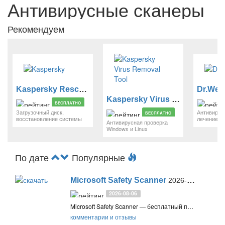
Антивирусные сканеры
Рекомендуем
Kaspersky Rescue Disk
Dr.Web 
Kaspersky Virus Removal Tool
БЕСПЛАТНО
Загрузочный диск,
Антивирус
БЕСПЛАТНО
восстановление системы
лечение к
Антивирусная проверка
Windows и Linux
По дате
Популярные
Microsoft Safety Scanner
2026-08-06
2026-08-06
Microsoft Safety Scanner — бесплатный портативный антивирусный сканер по требованию от Microsoft для поиска и удаления вредоносного ПО в Windows
комментарии и отзывы