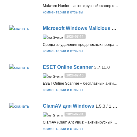
Malware Hunter – антивирусный сканер от Glarysoft для обнаружения и удаления активных угроз в системе Windows. Позволяет выполнять быструю, полную и выборочную проверку, а также сканирование через контекстное меню
комментарии и отзывы
Microsoft Windows Malicious Software Removal Tool (KB890830)
2026-07-14
Средство удаления вредоносных программ для Windows (KB890830) проверяет компьютеры на наличие распространенных вредоносных программ и удаляет их
комментарии и отзывы
ESET Online Scanner
3.7.11.0
2026-07-10
ESET Online Scanner – бесплатный антивирусный сканер на движке ThreatSense и сигнатурах ESET NOD32. Обнаруживает и удаляет вредоносное и потенциально нежелательное ПО, обновляя базы перед каждой проверкой
комментарии и отзывы
ClamAV для Windows
1.5.3 / 1.4.5 LTS
2026-07-01
ClamAV (Clam AntiVirus) - антивирусный инструмент для UNIX систем и Windows с открытым исходным кодом. Разработан для обнаружения угроз в сообщениях электронной почты и других файлах, имеет интерфейс командной строки
комментарии и отзывы