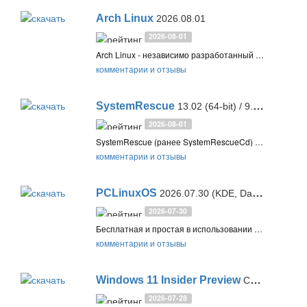
Arch Linux
2026.08.01
2026-08-01
Arch Linux - независимо разработанный дистрибутив Linux, оптимизированный для архитектур i686- и x86-64 и предназначенный для опытных пользователей Linux. Приоритетами разработки являются простота, минимализм и совершенство кода
комментарии и отзывы
SystemRescue
13.02 (64-bit) / 9.03 (32-bit)
2026-08-01
SystemRescue (ранее SystemRescueCd) — загрузочный Linux-дистрибутив на базе Arch для восстановления и администрирования ПК и серверов. Подходит для Linux и Windows, позволяет работать с дисками и разделами, восстанавливать данные, выполнять резервное копирование и диагностику оборудования
комментарии и отзывы
PCLinuxOS
2026.07.30 (KDE, Darkstar, MATE, XFCE)
2026-07-30
Бесплатная и простая в использовании операционная система PCLinuxOS на ядре Linux, дополненная рабочими столами KDE, MATE и Xfce, а также имеющая активное интернет-сообщество, выпускающее различные сборки системы
комментарии и отзывы
Windows 11 Insider Preview
Canary / Dev / Beta / Release Preview
2026-07-28