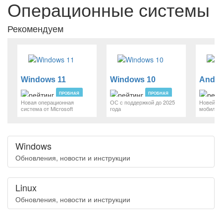
Операционные системы
Рекомендуем
Windows 11
Windows 10
Andro
ПРОБНАЯ
ПРОБНАЯ
Новая операционная
ОС с поддержкой до 2025
Новейша
система от Microsoft
года
мобильн
Windows
Обновления, новости и инструкции
Linux
Обновления, новости и инструкции