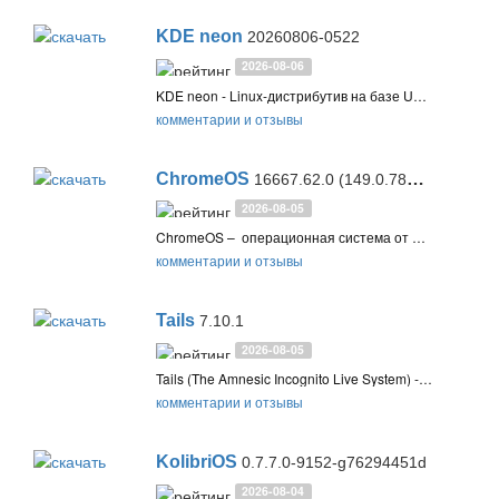
KDE neon
20260806-0522
2026-08-06
KDE neon - Linux-дистрибутив на базе Ubuntu и загрузочный DVD, включающий среду рабочего стола KDE Plasma и другие программные продукты сообщества KDE
комментарии и отзывы
ChromeOS
16667.62.0 (149.0.7827.238) Stable / 16733.40.0 (151.0.7922.104) Beta / 16733.12.0 (151.0.7922.14) Dev
2026-08-05
ChromeOS – операционная система от Google, основанная на открытой операционной системе Сhromium OS, ядре Linux и ориентированная на онлайн сервисы и работу в браузере Google Chrome
комментарии и отзывы
Tails
7.10.1
2026-08-05
Tails (The Amnesic Incognito Live System) - операционная система с открытым исходным кодом на ядре Linux с акцентом на приватность и анонимность в Интернете. Система основана на дистрибутиве Debian GNU/Linux и использует технологии Tor
комментарии и отзывы
KolibriOS
0.7.7.0-9152-g76294451d
2026-08-04