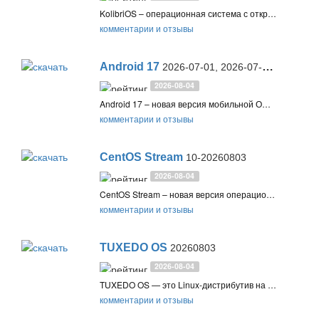
KolibriOS – операционная система с открытым исходным кодом, написанная полностью на языке ассемблера. Система включает более сотни программ для повседневных задач и распространяется как загрузочный Live CD или образ USB/HDD
комментарии и отзывы
Android 17
2026-07-01, 2026-07-05, QPR1 Beta 8, QPR2 Beta 2
2026-08-04
Android 17 – новая версия мобильной ОС Google (API 37). Обновление включает плавающие окна Bubbles, реакции на экране, игровой режим для складных устройств, улучшения производительности и новые функции защиты конфиденциальности
комментарии и отзывы
CentOS Stream
10-20260803
2026-08-04
CentOS Stream – новая версия операционной системы от Red Hat, которая пришла на смену популярной системы CentOS, поддержка которой была прекращена в 2021 году
комментарии и отзывы
TUXEDO OS
20260803
2026-08-04
TUXEDO OS — это Linux-дистрибутив на базе Ubuntu, использующий пакеты KDE neon и новые версии графического стека, оптимизированный для аппаратных средств TUXEDO, с акцентом на конфиденциальность и стабильность
комментарии и отзывы