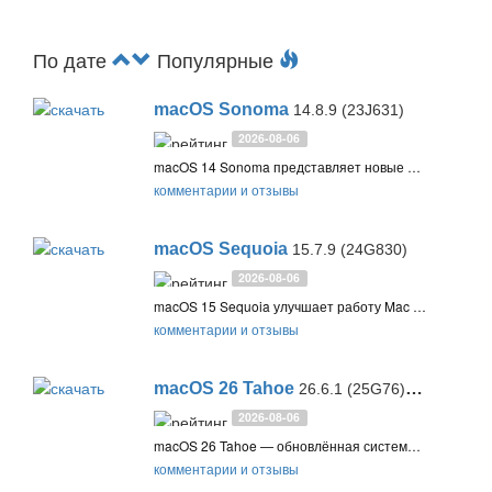
По дате
Популярные
macOS Sonoma
14.8.9 (23J631)
2026-08-06
macOS 14 Sonoma представляет новые функции для Mac, включая интерактивные виджеты, профили в Safari, новый игровой режим и Visual Look Up для определения объектов на фото и видео
комментарии и отзывы
macOS Sequoia
15.7.9 (24G830)
2026-08-06
macOS 15 Sequoia улучшает работу Mac с новыми функциями, включая Apple Intelligence для умных предложений, Видеоповтор iPhone для управления iPhone на Mac, усовершенствованный Safari и новые игровые возможности
комментарии и отзывы
macOS 26 Tahoe
26.6.1 (25G76) / 26.6 Developer beta 5 (25G5065a)
2026-08-06
macOS 26 Tahoe — обновлённая система с новым дизайном Liquid Glass, переработанным Spotlight, приложением «Телефон» и интеграцией Apple Intelligence. Поддерживает Видеоповтор iPhone, Live Activities и работает на Mac с Apple Silicon и некоторых Intel-моделях
комментарии и отзывы