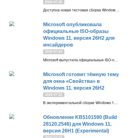
2026-07-28
Доступна новая тестовая сборка Windows 11 Insider Preview Build 29634.1000 (rs_prerelease), предназначенная для участников программы Windows Insider на канале обновления Experimental (Future Platforms)
Microsoft опубликовала
официальные ISO-образы
Windows 11, версия 26H2 для
инсайдеров
2026-07-24
Microsoft выпустила официальные ISO-образы первой инсайдерской сборки Windows 11 версии 26H2 (Build 26300.8935) на канале Experimental. Они позволяют выполнить чистую установку, обновить существующую систему с сохранением данных или развернуть новую версию в виртуальной машине для тестирования
Microsoft готовит тёмную тему
для окна «Свойства» в
Windows 11, версия 26H2
2026-07-22
В экспериментальной сборке Windows 11, версия 26H2 обнаружен скрытый вариант окна «Свойства» с поддержкой тёмной темы. Microsoft начала обновлять один из самых давних элементов классического интерфейса Windows 11
Обновление KB5101590 (Build
28120.2546) для Windows 11,
версия 26H1 (Experimental)
2026-07-22