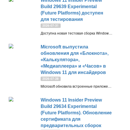
Windows 11 Insider Preview
Build 29639 Experimental
(Future Platforms) доступен
для тестирования
2026-07-31
Доступна новая тестовая сборка Windows 11 Insider Preview Build 29639.1000 (rs_prerelease), предназначенная для участников программы Windows Insider на канале обновления Experimental (Future Platforms)
Microsoft выпустила
обновления для «Блокнота»,
«Калькулятора»,
«Медиаплеера» и «Часов» в
Windows 11 для инсайдеров
2026-07-28
Microsoft обновила встроенные приложения Windows 11: «Блокнот», «Калькулятор», «Медиаплеер» и «Часы» в инсайдерских сборках. Выпуск приносит исправления ошибок, повышение стабильности, ускорение работы «Блокнота», улучшения Markdown, локальных обложек альбомов и другие небольшие изменения
Windows 11 Insider Preview
Build 29634 Experimental
(Future Platforms). Обновление
сертификата для
предварительных сборок