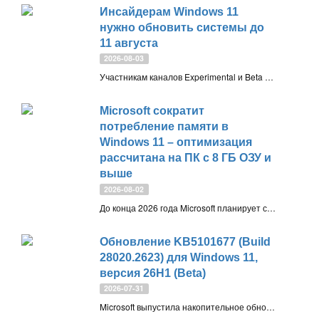
Инсайдерам Windows 11
нужно обновить системы до
11 августа
2026-08-03
Участникам каналов Experimental и Beta необходимо установить сборку с обновлённым сертификатом подписи до 11 августа 2026 года, иначе устройство перестанет получать новые предварительные версии Windows 11
Microsoft сократит
потребление памяти в
Windows 11 – оптимизация
рассчитана на ПК с 8 ГБ ОЗУ и
выше
2026-08-02
До конца 2026 года Microsoft планирует снизить расход памяти системой, приложениями WinUI 3 и компонентами WebView2. Массовое развёртывание начнётся осенью, при этом официальный минимум в 4 ГБ остаётся без изменений
Обновление KB5101677 (Build
28020.2623) для Windows 11,
версия 26H1 (Beta)
2026-07-31
Microsoft выпустила накопительное обновление KB5101677 (Build 28020.2623) для Windows 11, версия 26H1 для инсайдеров на канале Beta. Как скачать и установить новую сборку Windows 11 Insider Beta Preview Build 28020.2623