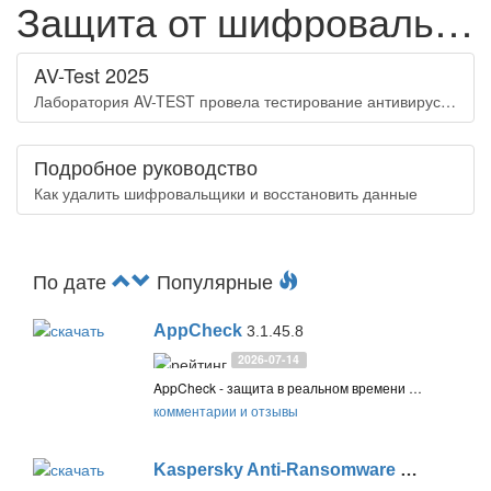
Защита от шифровальщиков
AV-Test 2025
Лаборатория AV-TEST провела тестирование антивирусов на защиту от программ-вымогателей и стиллеров данных для систем Windows
Подробное руководство
Как удалить шифровальщики и восстановить данные
По дате
Популярные
AppCheck
3.1.45.8
2026-07-14
AppCheck - защита в реальном времени от шифраторов, программ-вымогателей и других вредоносных программ, а также защита системы от эксплоитов и неизвестных угроз
комментарии и отзывы
Kaspersky Anti-Ransomware Tool
14.0.0