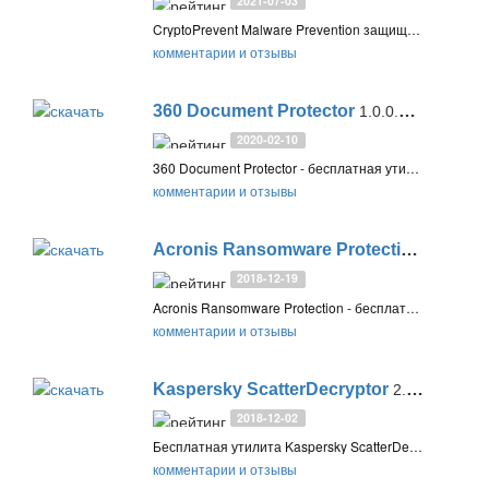
2021-07-03
CryptoPrevent Malware Prevention защищает систему Windows от шифровальщиков, троянов-вымогателей и других угроз, которые шифруют личные файлы на ПК пользователя с последующим предложением восстановить их за деньги
комментарии и отзывы
360 Document Protector
1.0.0.1202
2020-02-10
360 Document Protector - бесплатная утилита для защиты от шифровальщиков путем отслеживания и автоматического резервного копирования изменяемых файлов и документов
комментарии и отзывы
Acronis Ransomware Protection
2.1.1700
2018-12-19
Acronis Ransomware Protection - бесплатный инструмент для защиты от шифровальщиков в режиме реального времени. Использует технологию Acronis Active Protection и предоставляет бесплатно 5 ГБ в облачном хранилище для защиты важных документов
комментарии и отзывы
Kaspersky ScatterDecryptor
2.0.1.5
2018-12-02
Бесплатная утилита Kaspersky ScatterDecryptor от вЂќЛаборатории КасперскоговЂќ предназначена для расшифровки файлов, зашифрованных вредоносной программой Trojan-Ransom.BAT.Scatter. Cодержит ключи для файлов с расширениями: .pzdc, .crypt, .good
комментарии и отзывы