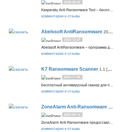
2026-06-02
Kaspersky Anti-Ransomware Tool – бесплатный инструмент для защиты от шифровальщиков и программ-вымогателей, которые блокируют доступ к устройству или выполняют шифрование данных на диске
комментарии и отзывы
Abelssoft AntiRansomware
2025 (v2025.25)
2025-12-27
Abelssoft AntiRansomware – программа для безопасности важных файлов, обеспечивающая защиту в режиме реального времени от шифраторов и программ-вымогателей
комментарии и отзывы
K7 Ransomware Scanner
1.1 [1.0.0.721]
2024-11-06
Бесплатный антивирусный сканер для поиска и удаления из системы вируса WannaCry, а также других шпионов и программ-вымогателей
комментарии и отзывы
ZoneAlarm Anti-Ransomware
4.2.712
2024-06-10
ZoneAlarm Anti-Ransomware предоставляет проактивную 0-day защиту от шифровальщиков и восстанавливает данные после атаки. Разработчики обещают защиту от известного трояна-вымогателя WannaCry
комментарии и отзывы