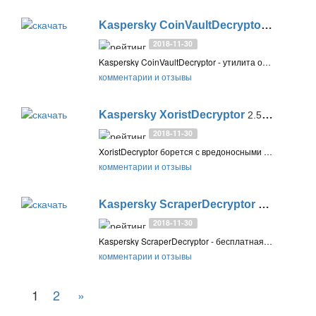
Kaspersky CoinVaultDecryptor
1.0.0.6
2018-11-30
Kaspersky CoinVaultDecryptor - утилита от «Лаборатории Касперского», которая помогает восстановить данные, заблокированные шифровальщиком CoinVault (Trojan-Ransom.MSIL.CoinVault)
комментарии и отзывы
Kaspersky XoristDecryptor
2.5.4.3
2018-11-30
XoristDecryptor борется с вредоносными программами семейства Trojan-Ransom.Win32.Xorist, Trojan-Ransom.MSIL.Vandev
комментарии и отзывы
Kaspersky ScraperDecryptor
1.0.0.4
2018-11-30
Kaspersky ScraperDecryptor - бесплатная утилита от «Лаборатории Касперского» для расшифровки файлов, зашифрованных вредоносной программой Trojan-Ransom.Win32.Scraper
комментарии и отзывы
1
2
»