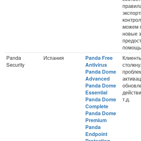
правил
экспорт
контрол
можем 
новые з
предос
помощь
Panda
Испания
Panda Free
Клиент
Security
Antivirus
столкну
Panda Dome
пробле
Advanced
активац
Panda Dome
обновл
Essential
действи
Panda Dome
т.д.
Complete
Panda Dome
Premium
Panda
Endpoint
Protection