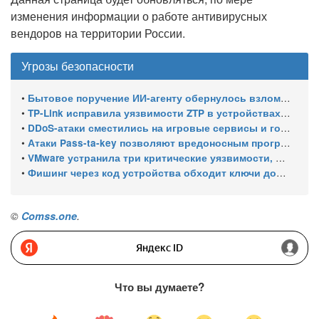
изменения информации о работе антивирусных
вендоров на территории России.
Угрозы безопасности
•
Бытовое поручение ИИ-агенту обернулось взломом системы записи
•
TP-Link исправила уязвимости ZTP в устройствах Omada
•
DDoS-атаки сместились на игровые сервисы и госсектор, а каждая третья длится дольше суток
•
Атаки Pass-ta-key позволяют вредоносным программам похищать синхронизированные ключи доступа Google
•
VMware устранила три критические уязвимости, позволяющие обходить аутентификацию и выходить из виртуальной машины
•
Фишинг через код устройства обходит ключи доступа Microsoft
©
Comss.one
.