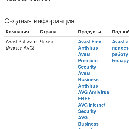
Сводная информация
Компания
Страна
Продукты
Подро
Avast Software
Чехия
Avast Free
Avast 
(Avast и AVG)
Antivirus
приост
Avast
работу
Premium
Белару
Security
Avast
Business
Antivirus
AVG AntiVirus
FREE
AVG Internet
Security
AVG
Business