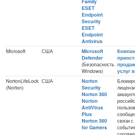
Family
ESET
Endpoint
Security
ESET
Endpoint
Antivirus
Microsoft
США
Microsoft
Компан
Defender
приост
(Безопасность
продаж
Windows)
услуг 
NortonLifeLock
США
Norton
Блокир
(Norton)
Security
лицензи
Norton 360
аккаунт
Norton
российс
AntiVirus
пользов
Plus
сообще
Norton 360
связи с
for Gamers
события
соответ