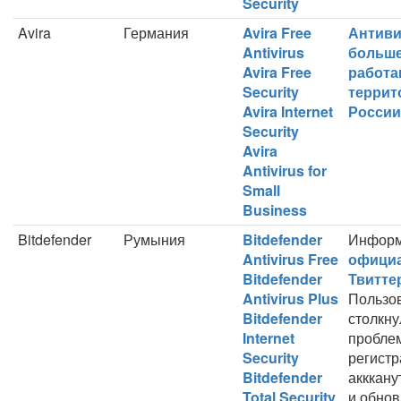
Security
Avira
Германия
Avira Free
Антиви
Antivirus
больше
Avira Free
работа
Security
террит
Avira Internet
России
Security
Avira
Antivirus for
Small
Business
Bitdefender
Румыния
Bitdefender
Информ
Antivirus Free
офици
Bitdefender
Твитте
Antivirus Plus
Пользо
Bitdefender
столкну
Internet
пробле
Security
регист
Bitdefender
акккану
Total Security
и обно