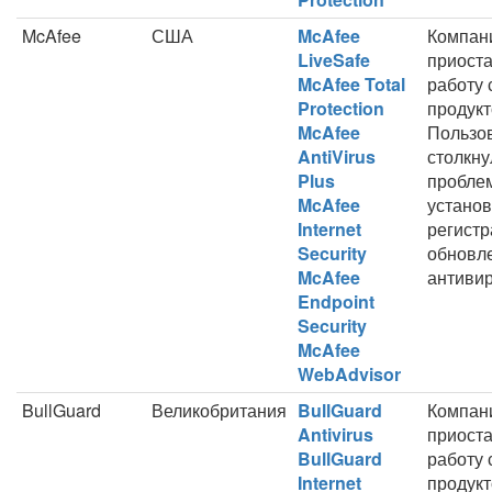
McAfee
США
McAfee
Компан
LiveSafe
приост
McAfee Total
работу 
Protection
продукт
McAfee
Пользо
AntiVirus
столкну
Plus
пробле
McAfee
установ
Internet
регистр
Security
обновл
McAfee
антивир
Endpoint
Security
McAfee
WebAdvisor
BullGuard
Великобритания
BullGuard
Компани
Antivirus
приост
BullGuard
работу 
Internet
продукт