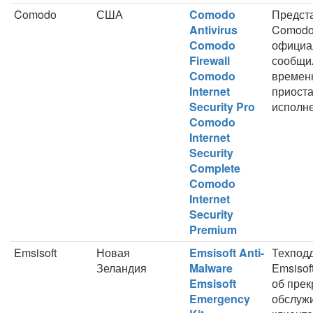
Comodo
США
Comodo
Предст
Antivirus
Comodo
Comodo
официа
Firewall
сообщи
Comodo
времен
Internet
приост
Security Pro
исполне
Comodo
Internet
Security
Complete
Comodo
Internet
Security
Premium
Emsisoft
Новая
Emsisoft Anti-
Техпод
Зеландия
Malware
Emsisof
Emsisoft
об пре
Emergency
обслуж