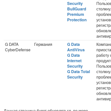
Security
Пользо
BullGuard
столкну
Premium
пробле
Protection
установ
регистр
обновл
антивир
G DATA
Германия
G Data
Компан
CyberDefense
AntiVirus
приост
G Data
работу 
Internet
продукт
Security
Пользо
G Data Total
столкну
Security
пробле
установ
регистр
обновл
антивир
Данная страница будет обновляться, по мере