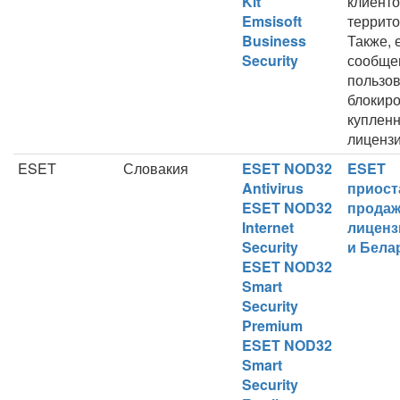
Kit
клиенто
Emsisoft
террито
Business
Также, 
Security
сообще
пользов
блокир
куплен
лицензи
ESET
Словакия
ESET NOD32
ESET
Antivirus
приост
ESET NOD32
продаж
Internet
лиценз
Security
и Бела
ESET NOD32
Smart
Security
Premium
ESET NOD32
Smart
Security