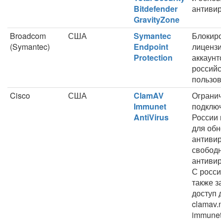
Bitdefender
антивир
GravityZone
Broadcom
США
Symantec
Блокир
(Symantec)
Endpoint
лицензи
Protection
аккаунт
российс
пользов
Cisco
США
ClamAV
Ограни
Immunet
подклю
AntiVirus
России 
для об
антиви
свобод
антиви
С росси
также 
доступ
clamav.
immunet