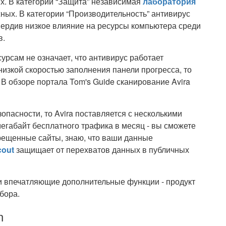
х. В категории “Защита” независимая
лаборатория
жных. В категории “Производительность” антивирус
вердив низкое влияние на ресурсы компьютера среди
в.
рсам не означает, что антивирус работает
низкой скоростью заполнения панели прогресса, то
В обзоре портала Tom's Guide сканирование Avira
пасности, то Avira поставляется с несколькими
егабайт бесплатного трафика в месяц - вы сможете
рещенные сайты, знаю, что ваши данные
cout
защищает от перехватов данных в публичных
и впечатляющие дополнительные функции - продукт
бора.
n