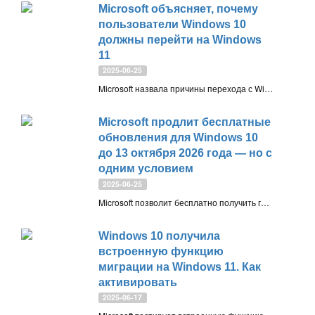
Microsoft объясняет, почему
пользователи Windows 10
должны перейти на Windows
11
2025-06-25
Microsoft назвала причины перехода с Windows 10 на Windows 11: улучшенная безопасность, ускоренные обновления, новый интерфейс, функции доступности и ИИ. Также доступна бесплатная программа расширенной поддержки при использовании резервного копирования Windows
Microsoft продлит бесплатные
обновления для Windows 10
до 13 октября 2026 года — но с
одним условием
2025-06-25
Microsoft позволит бесплатно получить год продлённой поддержки Windows 10, если включить облачное резервное копирование через «Программу архивации данных» с помощью вашей учетной записи Microsoft. Также доступны платная подписка на расширенные обновления безопасности (ESU) за \$30
Windows 10 получила
встроенную функцию
миграции на Windows 11. Как
активировать
2025-06-17