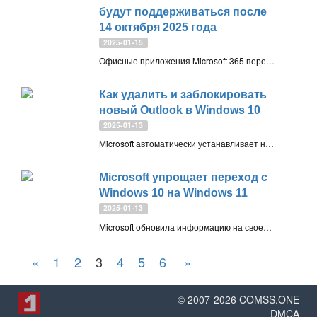
будут поддерживаться после
14 октября 2025 года
2025-01-15
Офисные приложения Microsoft 365 перестанут получать обновления на устройствах с Windows 10 после 14 октября 2025 года. Чтобы сохранить актуальность и избежать проблем с производительностью, рекомендуется перейти на Windows 11
Как удалить и заблокировать
новый Outlook в Windows 10
2025-01-13
Microsoft автоматически устанавливает новый Outlook на Windows 10 вместе с обновлениями. Узнайте, как удалить приложение и предотвратить его повторную установку с помощью PowerShell и реестра
Microsoft упрощает переход с
Windows 10 на Windows 11
2025-01-13
Microsoft обновила информацию на своем сайте, чтобы помочь пользователям принять решение о переходе на Windows 11. Упрощены шаги проверки совместимости устройств, добавлены ярлыки и новые советы для геймеров и тех, кто ищет поддержку
«
1
2
3
4
5
6
»
© 2007-
2026
COMSS.ONE
DMCA