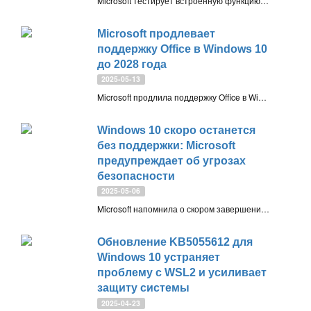
Microsoft тестирует встроенную функцию миграции с Windows 10 на Windows 11 через приложение «Программа архивации данных». Инструмент «Передача сведений на новый компьютер» позволяет переносить файлы и настройки между ПК по сети и должен упростить переход на новую систему
Microsoft продлевает
поддержку Office в Windows 10
до 2028 года
2025-05-13
Microsoft продлила поддержку Office в Windows 10 до октября 2028 года. Обновления безопасности будут поступать ещё три года после окончания поддержки ОС, чтобы упростить переход пользователей и организаций на Windows 11
Windows 10 скоро останется
без поддержки: Microsoft
предупреждает об угрозах
безопасности
2025-05-06
Microsoft напомнила о скором завершении поддержки Windows 10 — с 14 октября 2025 года система больше не будет получать обновления безопасности. Пользователям предлагают перейти на Windows 11, купить новый ПК или оформить платные обновления ESU
Обновление KB5055612 для
Windows 10 устраняет
проблему с WSL2 и усиливает
защиту системы
2025-04-23