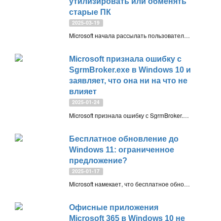
утилизировать или обменять
старые ПК
2025-03-19
Microsoft начала рассылать пользователям Windows 10 письма с напоминанием о завершении поддержки ОС в 2025 году. Компания предлагает либо обновиться до Windows 11, либо утилизировать старые ПК. Однако существуют и другие варианты, о которых Microsoft предпочитает умалчивать
Microsoft признала ошибку с
SgrmBroker.exe в Windows 10 и
заявляет, что она ни на что не
влияет
2025-01-24
Microsoft признала ошибку с SgrmBroker.exe в Windows 10, появляющуюся в «Просмотре событий». Разработчик отмечает, что ошибка не влияет на производительность и безопасность системы. Проблема будет исправлена в будущих обновлениях
Бесплатное обновление до
Windows 11: ограниченное
предложение?
2025-01-17
Microsoft намекает, что бесплатное обновление с Windows 10 на Windows 11 может завершиться после 14 октября 2025 года. Что это значит для пользователей, и какие планы у компании?
Офисные приложения
Microsoft 365 в Windows 10 не