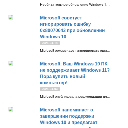
Необязательное обновление Windows 10 KB5055612 (сборка 19045.5796) устраняет баг с GPU в WSL2, усиливает защиту за счёт обновления списка уязвимых драйверов и готовит систему к майскому Patch Tuesday. Устанавливать его не обязательно.
Microsoft советует
игнорировать ошибку
0x80070643 при обновлении
Windows 10
2025-04-14
Microsoft рекомендует игнорировать ошибку 0x80070643 при установке обновления KB5057589 для среды восстановления Windows (WinRE) в Windows 10. Ошибка не влияет на работу устройства и исчезает автоматически после перезагрузки
Microsoft: Ваш Windows 10 ПК
не поддерживает Windows 11?
Пора купить новый
компьютер!
2025-04-03
Microsoft опубликовала рекомендации для владельцев Windows 10 ПК, не поддерживающих Windows 11. Компания советует ответственно утилизировать старое устройство и приобрести новый, более безопасный и производительный компьютер с Windows 11
Microsoft напоминает о
завершении поддержки
Windows 10 и предлагает