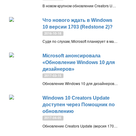
В новом крупном обновлении Creators Update (версия 1703) компания Microsoft серьезно поработала над настройками приватности в Windows 10. В официальном блоге компании сообщает о трех заметных улучшениях
Что нового ждать в Windows
10 версии 1703 (Redstone 2)?
2016-10-18
Судя по слухам, Microsoft планирует в марте 2017 года выпустить новое функциональное обновление Windows 10 версии 1703, известное под кодовым названием Redstone 2. Рассмотрим, какие изменения стоит ожидать
Microsoft анонсировала
«Обновление Windows 10 для
дизайнеров»
2017-03-15
Обновление Windows 10 для дизайнеров - так будет называться в России ожидаемое в апреле обновление Windows 10 Creators Update
Windows 10 Creators Update
доступен через Помощник по
обновлению
2017-04-05
Обновление Creators Update (версия 1703) будет доступно с 11 апреля, но пользователи Windows 10 могут скачать и установить новую версию с помощью Windows 10 Update Assistant