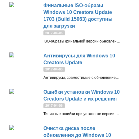
Финальные ISO-образы
Windows 10 Creators Update
1703 (Build 15063) доступны
для загрузки
2017-04-05
ISO-образы финальной версии обновления Windows 10 Creators Update 1703 (build 15063) доступны для загрузки на официальном сайте Microsoft. ISO-образы поставляются в нескольких редакциях: Домашняя / Pro, N, для одного языка
Антивирусы для Windows 10
Creators Update
2017-04-03
Антивирусы, совместимые с обновлением Windows 10 для дизайнеров (Creators Update) версии 1703, которое ожидается в апреле 2017 года. Официальная информация от разработчиков
Ошибки установки Windows 10
Creators Update и их решения
2017-04-06
Типичные ошибки при установке версии Windows 10 Creators Update 1703 (обновления для дизайнеров) и подробные инструкции по их устранению
Очистка диска после
обновления до Windows 10