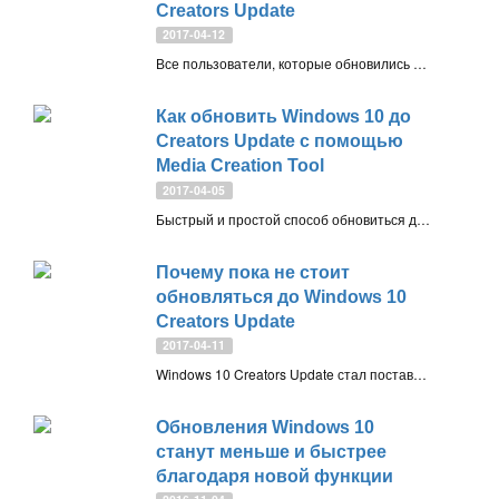
Creators Update
2017-04-12
Все пользователи, которые обновились до Windows 10 Creators Update с предыдущей версии системы могут освободить большой объем пространства на хранилище с помощью системной утилиты “Очистка диска”
Как обновить Windows 10 до
Creators Update с помощью
Media Creation Tool
2017-04-05
Быстрый и простой способ обновиться до последней версии Windows 10 Creators Update 1703 с помощью утилиты Media Creation Tool от Microsoft
Почему пока не стоит
обновляться до Windows 10
Creators Update
2017-04-11
Windows 10 Creators Update стал поставляться пользователям по всему миру через Центр обновления Windows. Скорее всего, вы хотите побыстрее обновиться до новой версии, но мы попробуем переубедить вас в этом
Обновления Windows 10
станут меньше и быстрее
благодаря новой функции