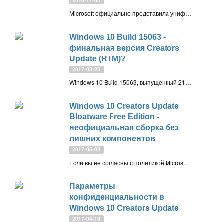
2016-11-04
Microsoft официально представила унифицированную платформу обновления Unified Update Platform (UUP). Данная технология позволяет уменьшить размер обновлений Windows 10 и ускорить процесс обновления на компьютерах и смартфонах
Windows 10 Build 15063 -
финальная версия Creators
Update (RTM)?
2017-03-23
Windows 10 Build 15063, выпущенный 21 марта 2017 года, скорее всего окажется финальной версией цикла разработки Redstone 2 - обновления Windows 10 для дизайнеров (Creators Update)
Windows 10 Creators Update
Bloatware Free Edition -
неофициальная сборка без
лишних компонентов
2017-05-04
Если вы не согласны с политикой Microsoft по сбору диагностических данных в Windows 10, используете Microsoft Edge только для загрузки других браузеров, то специально для вас был подготовлен облегченный образ Windows 10 без лишних и ненужных компонентов
Параметры
конфиденциальности в
Windows 10 Creators Update
2017-04-10