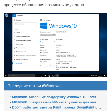
процессе обновления возникать не должно.
Последние статьи #Windows
•
Microsoft завершит поддержку Windows 10 Enterprise LTSC 2021 в январе 2027 года. ESU продлят обновления до января 2030 года
•
Microsoft представила ИИ-инструменты для анализа производительности Windows: ETW MCP и WPA MCP
•
Doom работает внутри Paint: проект DoomPaint от технического директора Microsoft Azure