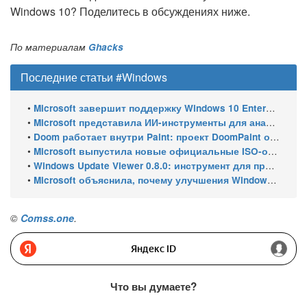
Windows 10? Поделитесь в обсуждениях ниже.
По материалам
Ghacks
Последние статьи #Windows
•
Microsoft завершит поддержку Windows 10 Enterprise LTSC 2021 в январе 2027 года. ESU продлят обновления до января 2030 года
•
Microsoft представила ИИ-инструменты для анализа производительности Windows: ETW MCP и WPA MCP
•
Doom работает внутри Paint: проект DoomPaint от технического директора Microsoft Azure
•
Microsoft выпустила новые официальные ISO-образы Windows 11 для инсайдеров
•
Windows Update Viewer 0.8.0: инструмент для просмотра истории обновлений Windows 11 и Windows 10 получил улучшения
•
Microsoft объяснила, почему улучшения Windows 11 выходят так медленно
©
Comss.one
.