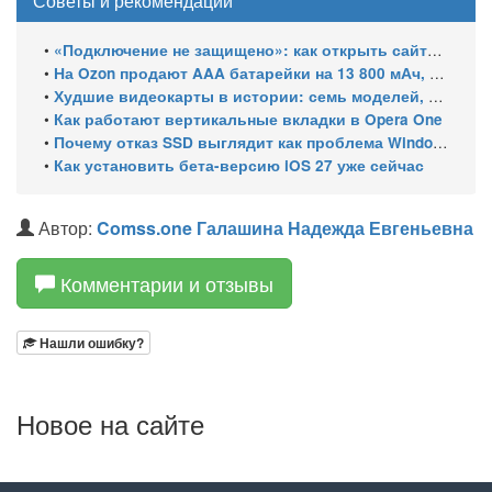
Советы и рекомендации
•
«Подключение не защищено»: как открыть сайты с российскими сертификатами
•
На Ozon продают AAA батарейки на 13 800 мАч, замер показал 400 мАч на элемент
•
Худшие видеокарты в истории: семь моделей, провалившихся за 30 лет
•
Как работают вертикальные вкладки в Opera One
•
Почему отказ SSD выглядит как проблема Windows и как это проверить
•
Как установить бета-версию iOS 27 уже сейчас
Автор:
Comss.one
Галашина Надежда Евгеньевна
Комментарии и отзывы
Нашли ошибку?
Новое на сайте