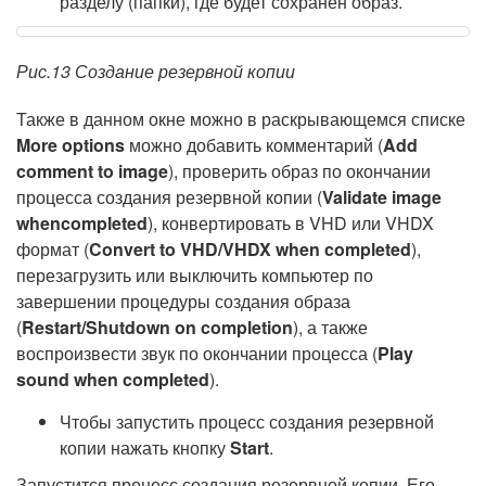
разделу (папки), где будет сохранен образ.
Рис.13 Создание резервной копии
Также в данном окне можно в раскрывающемся списке
More options
можно добавить комментарий (
Add
comment to image
), проверить образ по окончании
процесса создания резервной копии (
Validate image
whencompleted
), конвертировать в VHD или VHDX
формат (
Convert to VHD/VHDX when completed
),
перезагрузить или выключить компьютер по
завершении процедуры создания образа
(
Restart/Shutdown on completion
), а также
воспроизвести звук по окончании процесса (
Play
sound when completed
).
Чтобы запустить процесс создания резервной
копии нажать кнопку
Start
.
Запустится процесс создания резервной копии. Его