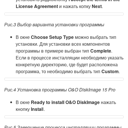
License Agreement
и нажать копку
Next
.
Рис.3 Выбор варианта установки программы
В окне
Choose Setup Type
можно выбрать тип
установки. Для установки всех компонентов
программы в примере выбран тип
Complete
.
Если в процессе инсталляции необходимо указать
конкретную директорию, где будет расположена
программа, то необходимо выбрать тип
Custom
.
Рис.4 Установка программы O&O DiskImage 15 Pro
В окне
Ready to install O&O DiskImage
нажать
кнопку
Instal
l.
Рис.5 Завершение процесса инсталляции программы