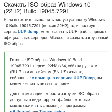
Скачать ISO-образ Windows 10
(22H2) Build 19045.7291
Если вы хотите выполнить чистую установку Windows
10 Build 19045.7291 (версия 22H2), то, используя
сервис
UUP dump
, можно скачать UUP файлы прямо с
официальных серверов Microsoft и создать загрузочный
ISO-образ.
Готовые ISO-образы Windows 10 Build
19045.7291, версия 22H2 (x64, x86) на русском
(RU-RU) и английском (EN-US) языках,
собранные
с помощью сервиса UUP Dump
, вы
можете скачать по ссылке ниже.
Для оптимизации скорости загрузки ISO-образы
доступны в виде торрент-файлов, которые
можно скачивать с помощью программы
qBittorrent
или
Transmission
.