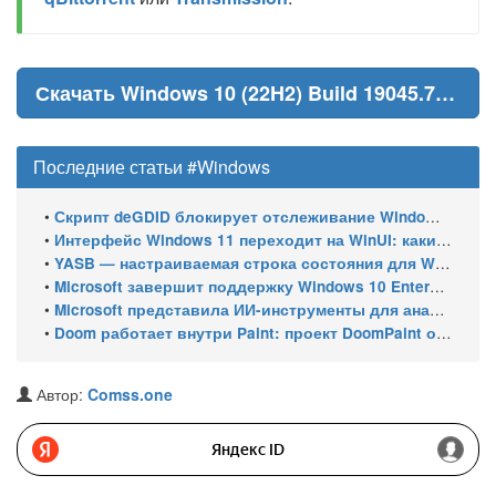
Скачать Windows 10 (22H2) Build 19045.7291
Последние статьи #Windows
•
Скрипт deGDID блокирует отслеживание Windows по глобальному идентификатору устройства
•
Интерфейс Windows 11 переходит на WinUI: какие системные элементы обновит Microsoft
•
YASB — настраиваемая строка состояния для Windows с виджетами и поддержкой нескольких мониторов
•
Microsoft завершит поддержку Windows 10 Enterprise LTSC 2021 в январе 2027 года. ESU продлят обновления до января 2030 года
•
Microsoft представила ИИ-инструменты для анализа производительности Windows: ETW MCP и WPA MCP
•
Doom работает внутри Paint: проект DoomPaint от технического директора Microsoft Azure
Автор:
Comss.one