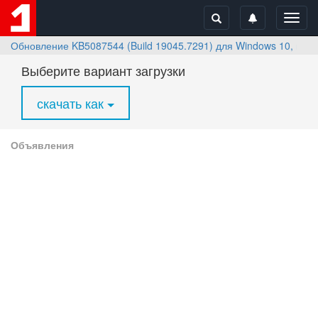
Toggl
navig
Обновление KB5087544 (Build 19045.7291) для Windows 10, вер
Выберите вариант загрузки
скачать как
Объявления