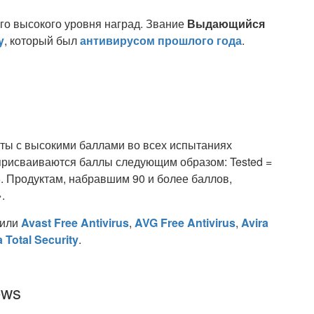
ого высокого уровня наград. Звание
Выдающийся
y
, который был
антивирусом прошлого года
.
ты с высокими баллами во всех испытаниях
 присваиваются баллы следующим образом: Tested =
15. Продуктам, набравшим 90 и более баллов,
.
чили
Avast Free Antivirus
,
AVG Free Antivirus
,
Avira
 Total Security
.
ows