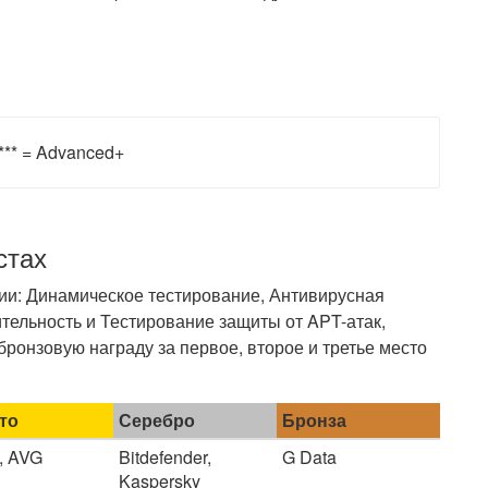
 *** = Advanced+
стах
рии: Динамическое тестирование, Антивирусная
тельность и Тестирование защиты от APT-атак,
ронзовую награду за первое, второе и третье место
то
Серебро
Бронза
, AVG
Bitdefender,
G Data
Kaspersky