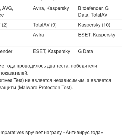
, AVG,
Avira, Kaspersky
Bitdefender, G
ee
Data, TotalAV
 (2)
TotalAV (9)
Kaspersky (10)
Avira
ESET, Kaspersky
fender
ESET, Kaspersky
G Data
е года проводилось два теста, победители
показателей.
itives Test) не является независимым, а является
ащиты (Malware Protection Test).
omparatives вручает награду «Антивирус года»