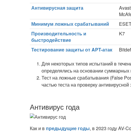
Антивирусная защита
Avast
McAf
Минимум ложных срабатываний
ESET
Производительность и
K7
быстродействие
Тестирование защиты от APT-атак
Bitde
Для некоторых типов испытаний в течени
определялись на основании суммарных 
Тест на ложные срабатывания (False Pos
частью теста на проверку антивирусной з
Антивирус года
Как и в
предыдущие годы
, в 2023 году AV-C