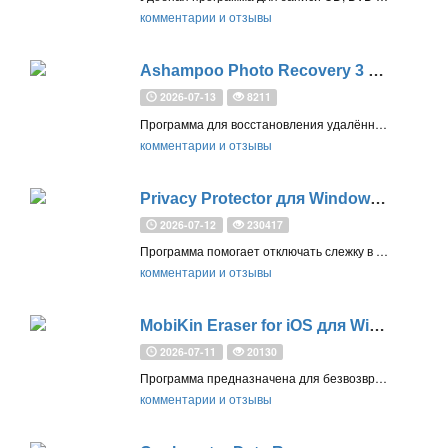
комментарии и отзывы
Ashampoo Photo Recovery 3 – бесплатная лицензия (пожизненная)
2026-07-13
8211
Программа для восстановления удалённых и повреждённых фотографий с жёстких дисков, флешек, карт памяти и смартфонов. Поддерживает RAW-форматы, восстановление после форматирования и удобный предварительный просмотр
комментарии и отзывы
Privacy Protector для Windows 11 и Windows 10 – бесплатная лицензия
2026-07-12
230417
Программа помогает отключать слежку в Windows, позволяя управлять параметрами конфиденциальности и безопасности системы
комментарии и отзывы
MobiKin Eraser for iOS для Windows – бесплатная лицензия
2026-07-11
20130
Программа предназначена для безвозвратного удаления всех данных с ваших устройств iPhone и iPad, например, перед продажей мобильного устройства
комментарии и отзывы