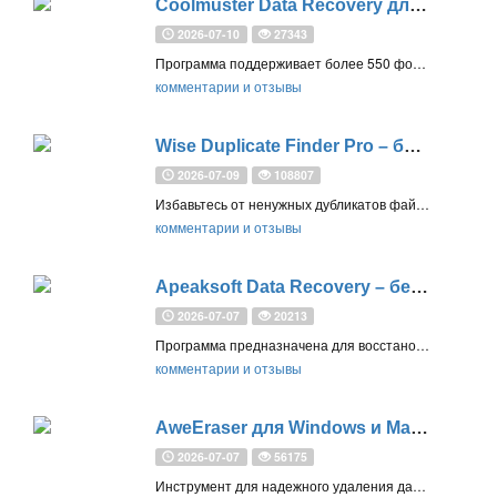
Coolmuster Data Recovery для Windows – бесплатная лицензия на 1 год
2026-07-10
27343
Программа поддерживает более 550 форматов, восстанавливает данные после удаления или форматирования, и работает с внутренней и внешней памятью
комментарии и отзывы
Wise Duplicate Finder Pro – бесплатная лицензия (пожизненная)
2026-07-09
108807
Избавьтесь от ненужных дубликатов файлов на вашем Windows ПК и освободите больше места на жестких дисках
комментарии и отзывы
Apeaksoft Data Recovery – бесплатная лицензия на 1 год
2026-07-07
20213
Программа предназначена для восстановления файлов, потерянных из-за ошибочного удаления, повреждения накопителя данных, вирусной атаки и т.д.
комментарии и отзывы
AweEraser для Windows и Mac – бесплатная лицензия
2026-07-07
56175
Инструмент для надежного удаления данных поможет вам безвозвратно стереть файлы, очистить жесткие диски и неиспользуемое дисковое пространство