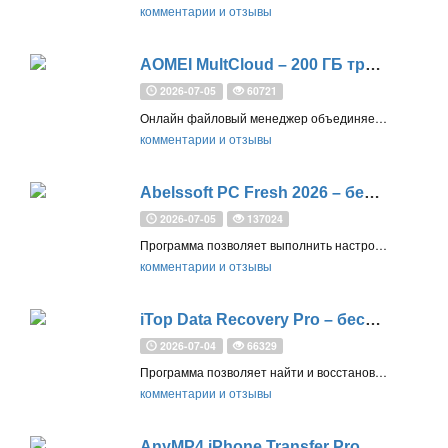
комментарии и отзывы
AOMEI MultCloud – 200 ГБ трафика в месяц
2026-07-05
60721
Онлайн файловый менеджер объединяет более 30 облачных служб для эффективной совместной работы и управления множеством файлов в облаке, даже если вы работаете дома
комментарии и отзывы
Abelssoft PC Fresh 2026 – бесплатная лицензия (пожизненная)
2026-07-05
137024
Программа позволяет выполнить настройку и оптимизацию операционной системы, а также отключить ненужные службы и функции для ускорения работы компьютера
комментарии и отзывы
iTop Data Recovery Pro – бесплатная лицензия
2026-07-04
66329
Программа позволяет найти и восстановить удалённые файлы на всех типах носителей, включая SSD-накопители, жесткие диски и карты памяти
комментарии и отзывы
AnyMP4 iPhone Transfer Pro для Windows – бесплатная лицензия на 1 год