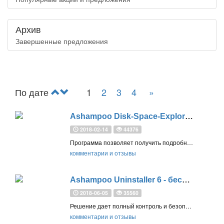
Архив
Завершенные предложения
По дате
1
2
3
4
»
Ashampoo Disk-Space-Explorer 2018 – бесплатная лицензия
2018-02-14
44376
Программа позволяет получить подробный отчет распределения файлов и потребления места на дисках вашего компьютера
комментарии и отзывы
Ashampoo Uninstaller 6 - бесплатная лицензия
2018-06-05
35560
Решение дает полный контроль и безопасность во время установки каждой программы на ваш компьютер
комментарии и отзывы