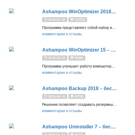
Ashampoo WinOptimizer 2018 - бесплатная лицензия
2018-07-30
125233
Программа представляет собой набор инструментов для более быстрой и постоянно стабильной системы Windows
комментарии и отзывы
Ashampoo WinOptimizer 15 – бесплатная лицензия
2019-02-23
35395
Программа улучшает работу компьютера, предлагая множество модулей для оптимизации, настройки, очистки и защиты системы
комментарии и отзывы
Ashampoo Backup 2018 – бесплатная лицензия
2019-06-18
43753
Решение позволяет создавать резервные копии и восстанавливать разделы жестких дисков (например, загрузочный раздел системы) всего за несколько кликов
комментарии и отзывы
Ashampoo Uninstaller 7 – бесплатная лицензия
2020-01-24
66737