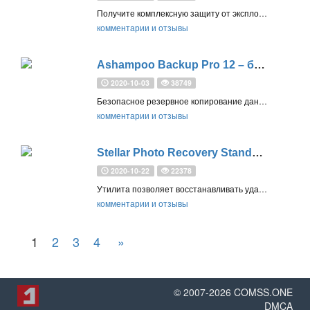
Получите комплексную защиту от эксплойтов, вирусов, троянов, фишинга и других вредоносных программ
комментарии и отзывы
Ashampoo Backup Pro 12 – бесплатная лицензия
2020-10-03
38749
Безопасное резервное копирование данных и системы в целом с поддержкой надежного шифрования (256-bit AES) и облачных хранилищ Dropbox, Google Диск, OneDrive и серверов WebDAV
комментарии и отзывы
Stellar Photo Recovery Standard – бесплатная лицензия для Windows и Mac
2020-10-22
22378
Утилита позволяет восстанавливать удаленные фотографии, видео и аудио файлы со всех типов носителей информации
комментарии и отзывы
1
2
3
4
»
© 2007-
2026
COMSS.ONE
DMCA