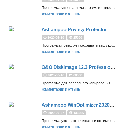
Программа упрощает установку, тестирование и удаление приложений. Без следов удаляет нежелательные программы, расширения браузера и предустановленные приложения Windows
комментарии и отзывы
Ashampoo Privacy Protector – бесплатная лицензия
2020-01-28
25666
Программа позволяет сохранять вашу конфиденциальность – используйте шифрование файлов и очищайте следы вашей работы всего за несколько кликов
комментарии и отзывы
O&O DiskImage 12.3 Professional – бесплатная лицензия
2020-08-16
68688
Программа для резервного копирования и восстановления данных позволяет создавать резервные копии системы, всего компьютера или отдельных файлов
комментарии и отзывы
Ashampoo WinOptimizer 2020 – бесплатная лицензия
2020-08-27
138826
Программа ускоряет, очищает и оптимизирует производительность вашей системы Windows лучше, чем встроенные инструменты
комментарии и отзывы