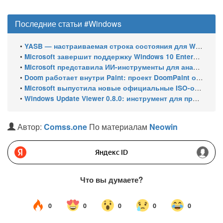
Последние статьи #Windows
•
YASB — настраиваемая строка состояния для Windows с виджетами и поддержкой нескольких мониторов
•
Microsoft завершит поддержку Windows 10 Enterprise LTSC 2021 в январе 2027 года. ESU продлят обновления до января 2030 года
•
Microsoft представила ИИ-инструменты для анализа производительности Windows: ETW MCP и WPA MCP
•
Doom работает внутри Paint: проект DoomPaint от технического директора Microsoft Azure
•
Microsoft выпустила новые официальные ISO-образы Windows 11 для инсайдеров
•
Windows Update Viewer 0.8.0: инструмент для просмотра истории обновлений Windows 11 и Windows 10 получил улучшения
Автор:
Comss.one
По материалам
Neowin