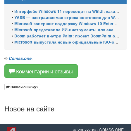
•
Интерфейс Windows 11 переходит на WinUI: какие системные элементы обновит Microsoft
•
YASB — настраиваемая строка состояния для Windows с виджетами и поддержкой нескольких мониторов
•
Microsoft завершит поддержку Windows 10 Enterprise LTSC 2021 в январе 2027 года. ESU продлят обновления до января 2030 года
•
Microsoft представила ИИ-инструменты для анализа производительности Windows: ETW MCP и WPA MCP
•
Doom работает внутри Paint: проект DoomPaint от технического директора Microsoft Azure
•
Microsoft выпустила новые официальные ISO-образы Windows 11 для инсайдеров
©
Comss.one
.