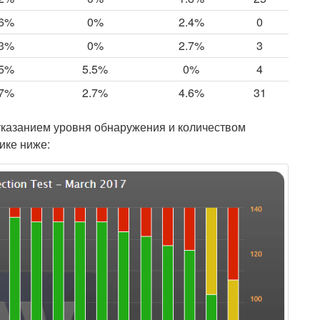
.6%
0%
2.4%
0
.3%
0%
2.7%
3
.5%
5.5%
0%
4
.7%
2.7%
4.6%
31
указанием уровня обнаружения и количеством
ике ниже: