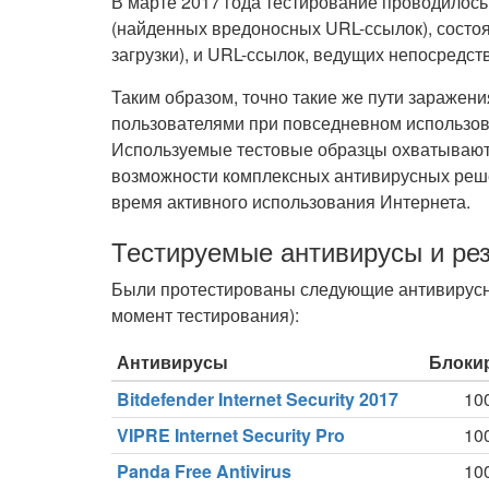
В марте 2017 года тестирование проводилось
(найденных вредоносных URL-ссылок), состоя
загрузки), и URL-ссылок, ведущих непосредст
Таким образом, точно такие же пути заражен
пользователями при повседневном использо
Используемые тестовые образцы охватывают 
возможности комплексных антивирусных реше
время активного использования Интернета.
Тестируемые антивирусы и ре
Были протестированы следующие антивирусн
момент тестирования):
Антивирусы
Блоки
Bitdefender Internet Security 2017
10
VIPRE Internet Security Pro
10
Panda Free Antivirus
10