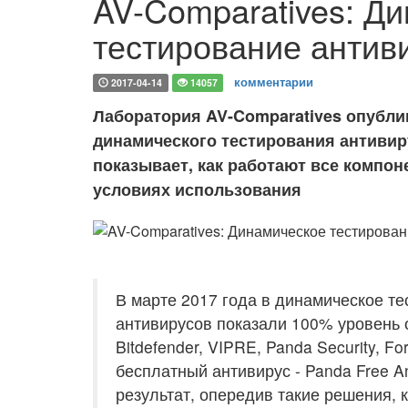
AV-Comparatives: Д
тестирование антив
комментарии
2017-04-14
14057
Лаборатория AV-Comparatives опубли
динамического тестирования антивиру
показывает, как работают все компо
условиях использования
В марте 2017 года в динамическое те
антивирусов показали 100% уровень 
Bitdefender, VIPRE, Panda Security, Fo
бесплатный антивирус - Panda Free An
результат, опередив такие решения, ка