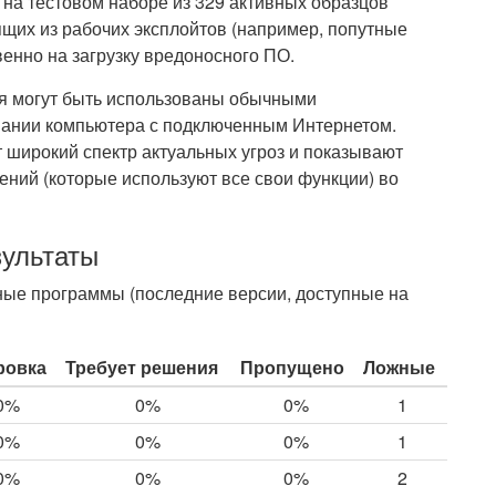
 на тестовом наборе из 329 активных образцов
щих из рабочих эксплойтов (например, попутные
венно на загрузку вредоносного ПО.
ия могут быть использованы обычными
вании компьютера с подключенным Интернетом.
широкий спектр актуальных угроз и показывают
ний (которые используют все свои функции) во
зультаты
ые программы (последние версии, доступные на
ровка
Требует решения
Пропущено
Ложные
0%
0%
0%
1
0%
0%
0%
1
0%
0%
0%
2