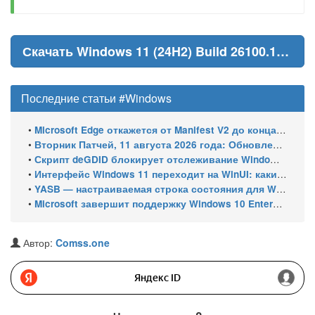
Скачать Windows 11 (24H2) Build 26100.1882
Последние статьи #Windows
•
Microsoft Edge откажется от Manifest V2 до конца 2026 года – классический uBlock Origin перестанет работать
•
Вторник Патчей, 11 августа 2026 года: Обновления безопасности для Windows 11 (включая KB5121003), ESU-обновления для Windows 10
•
Скрипт deGDID блокирует отслеживание Windows по глобальному идентификатору устройства
•
Интерфейс Windows 11 переходит на WinUI: какие системные элементы обновит Microsoft
•
YASB — настраиваемая строка состояния для Windows с виджетами и поддержкой нескольких мониторов
•
Microsoft завершит поддержку Windows 10 Enterprise LTSC 2021 в январе 2027 года. ESU продлят обновления до января 2030 года
Автор:
Comss.one