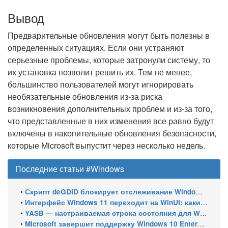
Вывод
Предварительные обновления могут быть полезны в
определенных ситуациях. Если они устраняют
серьезные проблемы, которые затронули систему, то
их установка позволит решить их. Тем не менее,
большинство пользователей могут игнорировать
необязательные обновления из-за риска
возникновения дополнительных проблем и из-за того,
что представленные в них изменения все равно будут
включены в накопительные обновления безопасности,
которые Microsoft выпустит через несколько недель.
Последние статьи #Windows
•
Скрипт deGDID блокирует отслеживание Windows по глобальному идентификатору устройства
•
Интерфейс Windows 11 переходит на WinUI: какие системные элементы обновит Microsoft
•
YASB — настраиваемая строка состояния для Windows с виджетами и поддержкой нескольких мониторов
•
Microsoft завершит поддержку Windows 10 Enterprise LTSC 2021 в январе 2027 года. ESU продлят обновления до января 2030 года