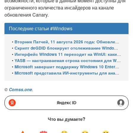
возможности, которые в данный момент доступны для
ограниченного количества инсайдеров на канале
обновления Canary.
Последние статьи #Windows
•
Вторник Патчей, 11 августа 2026 года: Обновления безопасности для Windows 11 (включая KB5121003), ESU-обновления для Windows 10
•
Скрипт deGDID блокирует отслеживание Windows по глобальному идентификатору устройства
•
Интерфейс Windows 11 переходит на WinUI: какие системные элементы обновит Microsoft
•
YASB — настраиваемая строка состояния для Windows с виджетами и поддержкой нескольких мониторов
•
Microsoft завершит поддержку Windows 10 Enterprise LTSC 2021 в январе 2027 года. ESU продлят обновления до января 2030 года
•
Microsoft представила ИИ-инструменты для анализа производительности Windows: ETW MCP и WPA MCP
©
Comss.one
.