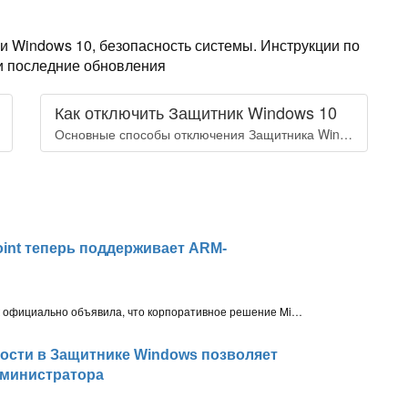
 Windows 10, безопасность системы. Инструкции по
 и последние обновления
Как отключить Защитник Windows 10
Основные способы отключения Защитника Windows в Windows 10
point теперь поддерживает ARM-
5 апреля 2021 года компания Microsoft официально объявила, что корпоративное решение Microsoft Defender for Endpoint получило поддержку устройств Windows 10 на ARM архитектуре
ности в Защитнике Windows позволяет
дминистратора