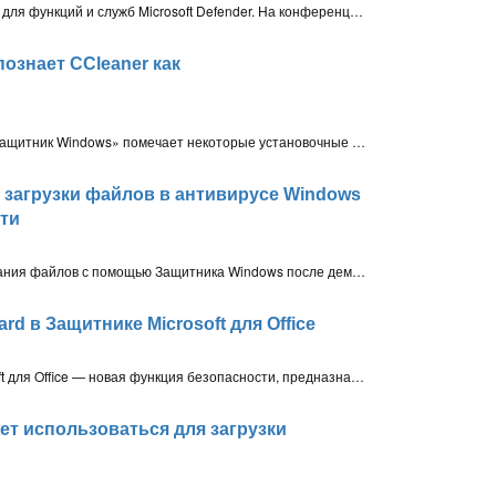
Microsoft подготовила новые названия для функций и служб Microsoft Defender. На конференции Ignite 2020 компания анонсировала смену названий для несколько служб Защитника Microsoft
ознает CCleaner как
Встроенный антивирус Windows 10 «Защитник Windows» помечает некоторые установочные файлы CCleaner как потенциально нежелательное приложение (ПНП) – PUA:Win32/PiriformBundler. Соответствующая запись появилась в базе данных вредоносных программ на сайте Microsoft
 загрузки файлов в антивирусе Windows
сти
Microsoft удалила возможность скачивания файлов с помощью Защитника Windows после демонстрации того, как данная функциональность может использоваться злоумышленниками для доставки вредоносного ПО на компьютер
rd в Защитнике Microsoft для Office
Application Guard в Защитнике Microsoft для Office — новая функция безопасности, предназначенная для открытия неизвестных документов Office, скачанных из Интернета, в изолированной среде, чтобы защитить основную систему и данные в ней от потенциальных атак
ет использоваться для загрузки