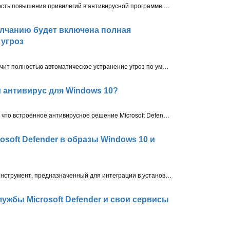
Компания Microsoft исправила уязвимость повышения привилегий в антивирусной программе «Защитник Windows» (Microsoft Defender), которая позволяла злоумышленникам получать права администратора на уязвимых системах.
молчанию будет включена полная
 угроз
С 16 февраля 2021 года Microsoft включит полностью автоматическое устранение угроз по умолчанию для клиентов Microsoft Defender for Endpoint, которые выбрали получение общедоступных предварительных версий антивируса
ий антивирус для Windows 10?
Новое тестирование AV-Test показало, что встроенное антивирусное решение Microsoft Defender является одним из лучших антивирусов для Windows 10 с точки зрения защиты от угроз нулевого дня и общей защиты от реальных угроз
osoft Defender в образы Windows 10 и
Компания Microsoft выпустила новый инструмент, предназначенный для интеграции в установочные образы Windows 10 и Windows Server новейших обновлений встроенного антивируса Microsoft Defender
лужбы Microsoft Defender и свои сервисы