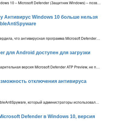
Недавнее обновление антивируса Windows 10 – Microsoft Defender (Защитник Windows) – позволяет скачивать вредоносные программы и другие файлы на ПК Windows 10
му Антивирус Windows 10 больше нельзя
bleAntiSpyware
Компания Microsoft официально подтвердила, что антивирусная программа Microsoft Defender больше не может быть отключена с помощью ключа реестра DisableAntiSpyware в Windows 10. Данное изменение является частью функции безопасности «Защита от подделки»
er для Android доступен для загрузки
Антивирус Microsoft для Android, предварительная версия Microsoft Defender ATP Preview, не поставляется в качестве бесплатного решения и предназначен только для корпоративных клиентов с действующей подпиской Microsoft 365 E5
возможность отключения антивируса
Microsoft отключила ключ реестра DisableAntiSpyware, который администраторы использовали для принудительного отключения встроенного антивируса Windows 10 – Microsoft Defender (Защитник Windows)
icrosoft Defender в Windows 10, версия