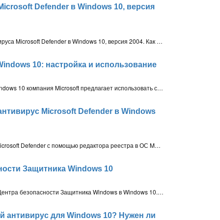
icrosoft Defender в Windows 10, версия
Основные способы отключения антивируса Microsoft Defender в Windows 10, версия 2004. Как полностью отключить встроенный антивирус с помощью редактора групповой политики, системного реестра или компонента «Безопасность Windows»
Windows 10: настройка и использование
Для защиты детей на компьютерах Windows 10 компания Microsoft предлагает использовать стандартную учетную запись, которая будет управляться с помощью функции вЂќСемейная безопасностьвЂќ (Microsoft Family Safety)
нтивирус Microsoft Defender в Windows
Как полностью отключить антивирус Microsoft Defender с помощью редактора реестра в ОС MS Windows 11. Отключение функций Защита в режиме реального времени и Защита от подделки антивируса Microsoft Defender
ности Защитника Windows 10
Подробная инструкция по настройке Центра безопасности Защитника Windows в Windows 10. Центр безопасност включает встроенный антивирус, защиту от шифровальщиков и эксплойтов, Брандмауэр Windows, SmartScreen и родительский контроль
й антивирус для Windows 10? Нужен ли