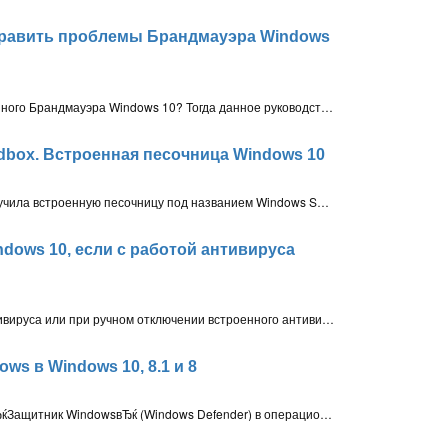
править проблемы Брандмауэра Windows
Вы столкнулись с проблемами встроенного Брандмауэра Windows 10? Тогда данное руководство поможет быстро исправить неполадки
dbox. Встроенная песочница Windows 10
Windows 10 (версия 1903 и выше) получила встроенную песочницу под названием Windows Sandbox. Песочница Windows предлагает изолированное окружение рабочего стола для безопасного запуска приложений
dows 10, если с работой антивируса
После использования стороннего антивируса или при ручном отключении встроенного антивируса Windows 10, пользователи могут столкнуться с проблемой обратного включения Защитника Windows. Рассмотрим основные способы решения данной проблемы
ws в Windows 10, 8.1 и 8
Настройка встроенного антивируса вЂќЗащитник WindowsвЂќ (Windows Defender) в операционных системах Windows 10, 8.1 и 8. Настройка сканирования и обновления по расписанию, управление карантином