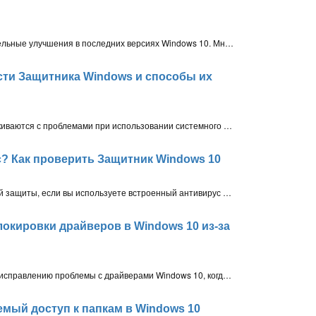
Защитник Windows претерпел значительные улучшения в последних версиях Windows 10. Многие пользователи, которые не нуждаются в сторонних решениях безопасности, полностью полагаются на бесплатный встроенный системный антивирус
ти Защитника Windows и способы их
Пользователя время от времени сталкиваются с проблемами при использовании системного антивируса - Центра безопасности Защитника Windows. В данном руководстве приведем четкие инструкции, как исправить ошибки работы Защитника Windows в Windows 10
с? Как проверить Защитник Windows 10
Чтобы проверить работу антивирусной защиты, если вы используете встроенный антивирус Windows 10 – Защитник Windows, воспользуйтесь несколькими общедоступными инструментами от Microsoft, созданными для этой цели
окировки драйверов в Windows 10 из-за
Microsoft выпустила рекомендации по исправлению проблемы с драйверами Windows 10, когда их загрузка блокировалась из-за защитных техник на основе виртуализации
емый доступ к папкам в Windows 10