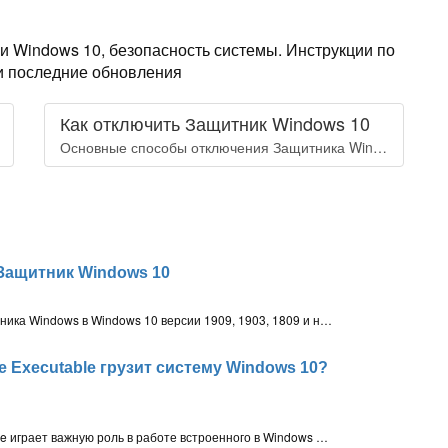
 Windows 10, безопасность системы. Инструкции по
 и последние обновления
Как отключить Защитник Windows 10
Основные способы отключения Защитника Windows в Windows 10
Защитник Windows 10
Основные способы отключения Защитника Windows в Windows 10 версии 1909, 1903, 1809 и ниже. Как полностью отключить встроенный антивирус с помощью редактора групповой политики или системного реестра
e Executable грузит систему Windows 10?
Процесс Antimalware Service Executable играет важную роль в работе встроенного в Windows 10 антивируса «Защитник Windows». Однако, данный процесс известен в негативном ключе за повышенное потребление ресурсов процессора и замедление производительности