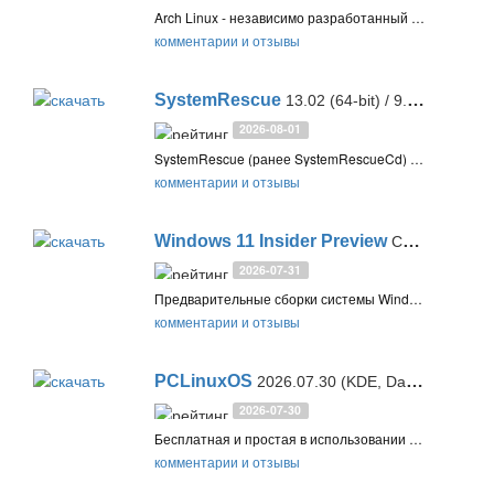
Arch Linux - независимо разработанный дистрибутив Linux, оптимизированный для архитектур i686- и x86-64 и предназначенный для опытных пользователей Linux. Приоритетами разработки являются простота, минимализм и совершенство кода
комментарии и отзывы
SystemRescue
13.02 (64-bit) / 9.03 (32-bit)
2026-08-01
SystemRescue (ранее SystemRescueCd) — загрузочный Linux-дистрибутив на базе Arch для восстановления и администрирования ПК и серверов. Подходит для Linux и Windows, позволяет работать с дисками и разделами, восстанавливать данные, выполнять резервное копирование и диагностику оборудования
комментарии и отзывы
Windows 11 Insider Preview
Canary / Dev / Beta / Release Preview
2026-07-31
Предварительные сборки системы Windows 11 Insider Preview для участников программа Windows Insider. Как стать участником программы предварительной оценки Windows и тестировать новые функции
комментарии и отзывы
PCLinuxOS
2026.07.30 (KDE, Darkstar, MATE, XFCE)
2026-07-30
Бесплатная и простая в использовании операционная система PCLinuxOS на ядре Linux, дополненная рабочими столами KDE, MATE и Xfce, а также имеющая активное интернет-сообщество, выпускающее различные сборки системы
комментарии и отзывы