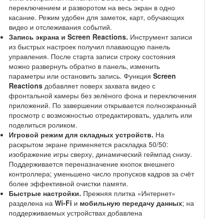
переключением и разворотом на весь экран в одно
касание. Режим удобен для заметок, карт, обучающих
видео и отслеживания событий.
Запись экрана и Screen Reactions.
Инструмент записи
из быстрых настроек получил плавающую панель
управления. После старта записи строку состояния
можно развернуть обратно в панель, изменить
параметры или остановить запись. Функция
Screen
Reactions
добавляет поверх захвата видео с
фронтальной камеры без зелёного фона и переключения
приложений. По завершении открывается полноэкранный
просмотр с возможностью отредактировать, удалить или
поделиться роликом.
Игровой режим для складных устройств.
На
раскрытом экране применяется раскладка 50/50:
изображение игры сверху, динамический геймпад снизу.
Поддерживается переназначение кнопок внешнего
контроллера; уменьшено число пропусков кадров за счёт
более эффективной очистки памяти.
Быстрые настройки.
Прежняя плитка «Интернет»
разделена на
Wi-Fi
и
мобильную передачу данных
; на
поддерживаемых устройствах добавлена