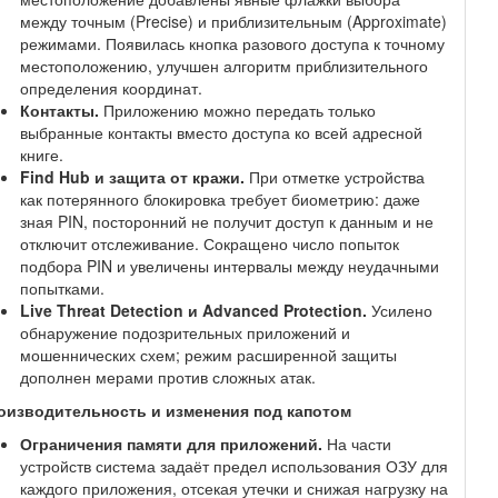
между точным (Precise) и приблизительным (Approximate)
режимами. Появилась кнопка разового доступа к точному
местоположению, улучшен алгоритм приблизительного
определения координат.
Контакты.
Приложению можно передать только
выбранные контакты вместо доступа ко всей адресной
книге.
Find Hub и защита от кражи.
При отметке устройства
как потерянного блокировка требует биометрию: даже
зная PIN, посторонний не получит доступ к данным и не
отключит отслеживание. Сокращено число попыток
подбора PIN и увеличены интервалы между неудачными
попытками.
Live Threat Detection и Advanced Protection.
Усилено
обнаружение подозрительных приложений и
мошеннических схем; режим расширенной защиты
дополнен мерами против сложных атак.
оизводительность и изменения под капотом
Ограничения памяти для приложений.
На части
устройств система задаёт предел использования ОЗУ для
каждого приложения, отсекая утечки и снижая нагрузку на