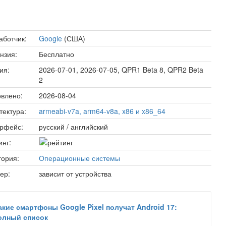
аботчик:
Google
(США)
нзия:
Бесплатно
ия:
2026-07-01, 2026-07-05, QPR1 Beta 8, QPR2 Beta
2
влено:
2026-08-04
тектура:
armeabi-v7a, arm64-v8a, x86 и x86_64
рфейс:
русский / английский
инг:
гория:
Операционные системы
ер:
зависит от устройства
акие смартфоны Google Pixel получат Android 17:
олный список