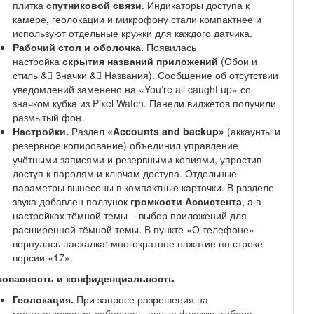
плитка
спутниковой связи
. Индикаторы доступа к
камере, геолокации и микрофону стали компактнее и
используют отдельные кружки для каждого датчика.
Рабочий стол и оболочка.
Появилась
настройка
скрытия названий приложений
(Обои и
стиль &񗣂 Значки &񗣂 Названия). Сообщение об отсутствии
уведомлений заменено на «You’re all caught up» со
значком кубка из Pixel Watch. Панели виджетов получили
размытый фон.
Настройки.
Раздел
«Accounts and backup»
(аккаунты и
резервное копирование) объединил управление
учётными записями и резервными копиями, упростив
доступ к паролям и ключам доступа. Отдельные
параметры вынесены в компактные карточки. В разделе
звука добавлен ползунок
громкости Ассистента
, а в
настройках тёмной темы – выбор приложений для
расширенной тёмной темы. В пункте «О телефоне»
вернулась пасхалка: многократное нажатие по строке
версии «17».
зопасность и конфиденциальность
Геолокация.
При запросе разрешения на
местоположение добавлены явные флажки выбора