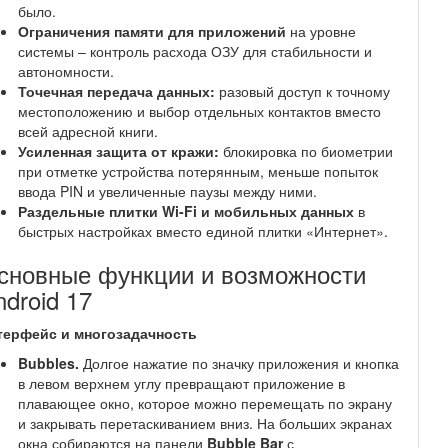
было.
Ограничения памяти для приложений
на уровне
системы – контроль расхода ОЗУ для стабильности и
автономности.
Точечная передача данных:
разовый доступ к точному
местоположению и выбор отдельных контактов вместо
всей адресной книги.
Усиленная защита от кражи:
блокировка по биометрии
при отметке устройства потерянным, меньше попыток
ввода PIN и увеличенные паузы между ними.
Раздельные плитки Wi-Fi и мобильных данных
в
быстрых настройках вместо единой плитки «Интернет».
сновные функции и возможности
ndroid 17
терфейс и многозадачность
Bubbles.
Долгое нажатие по значку приложения и кнопка
в левом верхнем углу превращают приложение в
плавающее окно, которое можно перемещать по экрану
и закрывать перетаскиванием вниз. На больших экранах
окна собираются на панели
Bubble Bar
с