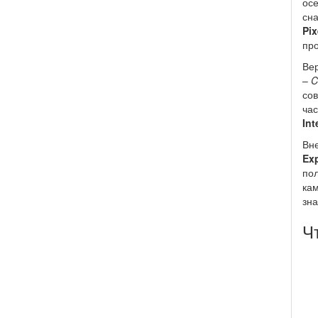
осе
сн
Pix
про
Вер
–
C
со
час
Int
Вн
Exp
пол
кам
зна
Ч