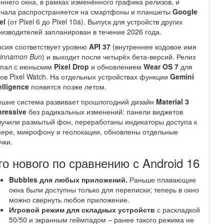
ннего окна, в рамках изменённого графика релизов, и
ачала распространяется на смартфоны и планшеты
Google
el
(от Pixel 6 до Pixel 10a). Выпуск для устройств других
изводителей запланирован в течение 2026 года.
сия соответствует уровню
API 37
(внутреннее кодовое имя
innamon Bun
) и выходит после четырёх бета-версий. Релиз
впал с июньским
Pixel Drop
и обновлением
Wear OS 7
для
ов Pixel Watch. На отдельных устройствах функции
Gemini
elligence
появятся позже летом.
ешне система развивает прошлогодний дизайн
Material 3
ressive
без радикальных изменений: панели виджетов
учили размытый фон, переработаны индикаторы доступа к
ере, микрофону и геолокации, обновлены отдельные
чки.
то нового по сравнению с Android 16
Bubbles для любых приложений.
Раньше плавающие
окна были доступны только для переписки; теперь в окно
можно свернуть любое приложение.
Игровой режим для складных устройств
с раскладкой
50/50 и экранным геймпадом – ранее такого режима не