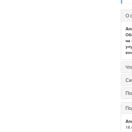
О 
An
Об
на
ул
ко
Чт
Си
По
По
And
16 