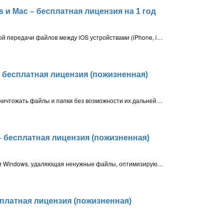
s и Mac – бесплатная лицензия на 1 год
Программа предназначена для быстрой передачи файлов между iOS устройствами (iPhone, iPad, iPod), компьютером Windows или Mac и iTunes
 – бесплатная лицензия (пожизненная)
Программа позволяет безвозвратно уничтожать файлы и папки без возможности их дальнейшего восстановления, а также удалять историю активности пользователей
l – бесплатная лицензия (пожизненная)
Программа для очистки и оптимизации Windows, удаляющая ненужные файлы, оптимизирующая автозагрузку и системные настройки
платная лицензия (пожизненная)