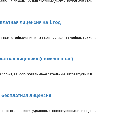
Программа поможет скрыть файлы и папки на локальных или съемных дисках, используя стойкий алгоритм шифрования
сплатная лицензия на 1 год
Универсальный инструмент для зеркального отображения и трансляции экрана мобильных устройств (iOS и Android) на Windows ПК. Предлагает стабильное и безопасное подключение, запись экрана, управление с ПК и другие функции
сплатная лицензия (пожизненная)
Программа поможет ускорить запуск Windows, заблокировать нежелательные автозапуски и вернуть компьютеру прежнюю скорость. Полный контроль над автозагрузкой, простое управление в один клик и встроенный брандмауэр запуска
– бесплатная лицензия
Инструмент предназначен для быстрого восстановления удаленных, поврежденных или недоступных файлов c компьютера. цифровых устройств или внешних накопителей данных