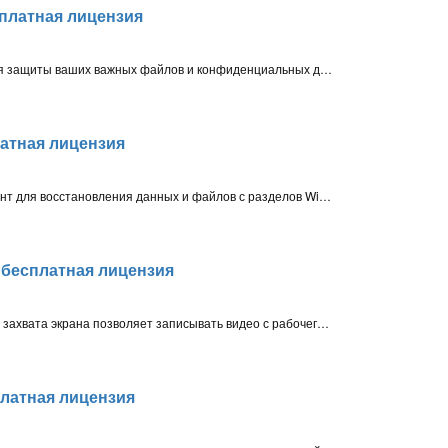
есплатная лицензия
Простой, но надежный инструмент для защиты ваших важных файлов и конфиденциальных данных на вашем Windows ПК от изменения, шифрования, удаления или кражи
латная лицензия
Безопасный и эффективный инструмент для восстановления данных и файлов с разделов Windows, HDD и SSD дисков, SD-карт, внешних накопителей, RAW-устройств и USB-флешек
– бесплатная лицензия
Многофункциональная программа для захвата экрана позволяет записывать видео с рабочего стола, а также захватывать потоковое видео и аудио со многих популярных сайтов
сплатная лицензия