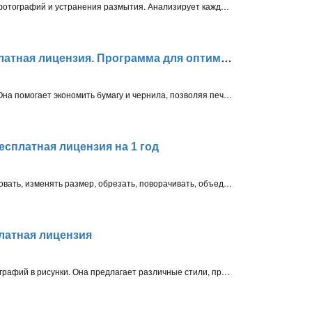
Программа для повышения резкости фотографий и устранения размытия. Анализирует каждое изображение, усиливает детали, корректирует движение камеры и улучшает контуры. Поддерживает ИИ-обработку, RAW, суперсэмплинг и выборочное редактирование
Abelssoft CleverPrint – бесплатная лицензия. Программа для оптимизации печати
Программа для оптимизации печати. Она помогает экономить бумагу и чернила, позволяя печатать несколько страниц на одном листе, удалять ненужные элементы и конвертировать документы в PDF
есплатная лицензия на 1 год
С его помощью вы сможете конвертировать, изменять размер, обрезать, поворачивать, объединять видео, а также добавлять на них различные эффекты и заголовки
платная лицензия
Программа для преобразования фотографий в рисунки. Она предлагает различные стили, предустановки и возможность пакетной обработки изображений.