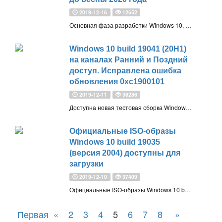
2019-12-16
12652
Основная фаза разработки Windows 10, версия 2004 (20H1) может завершиться уже на этой неделе, но Microsoft собирается провести расширенное тестирование обновления функций до марта-апреля 2020 года
Windows 10 build 19041 (20H1)
на каналах Ранний и Поздний
доступ. Исправлена ошибка
обновления 0xc1900101
2019-12-11
36286
Доступна новая тестовая сборка Windows 10 build 19041, версия 2004 (20H1), предназначенная для участников программы Windows Insider с приоритетом обновления Ранний доступ и Поздний доступ
Официальные ISO-образы
Windows 10 build 19035
(версия 2004) доступны для
загрузки
2019-12-10
37409
Официальные ISO-образы Windows 10 build 19035 (20H1) доступны для загрузки инсайдерам на каналах Ранний и Поздний доступ. Это первая сборка с номером Windows 10 (версия 2004), которую Microsoft разместила на сайте программы Windows Insider
Первая
«
2
3
4
5
6
7
8
»