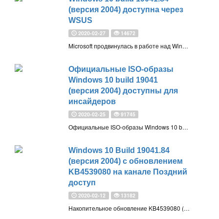
(версия 2004) доступна через
WSUS
2020-02-27
14672
Microsoft продвинулась в работе над Windows 10, версия 2004 (20H1). Компания объявила, что IT администраторы теперь могут распространять сборку 19041.84 в своих организациях через службу Windows Server Update Services (WSUS)
Официальные ISO-образы
Windows 10 build 19041
(версия 2004) доступны для
инсайдеров
2020-02-25
91745
Официальные ISO-образы Windows 10 build 19041.84 (версия 2004) доступны для загрузки на сайте программы Windows Insider. Считается, что build 19041 – это RTM-сборка 20H1, которая станет общедоступна в апреле-мае 2020 года
Windows 10 Build 19041.84
(версия 2004) с обновлением
KB4539080 на канале Поздний
доступ
2020-02-12
13182
Накопительное обновление KB4539080 (Build 19041.84) для Windows 10, версия 2004 (20H1) доступно для участников программы Windows Insider с приоритетом обновления Поздний доступ