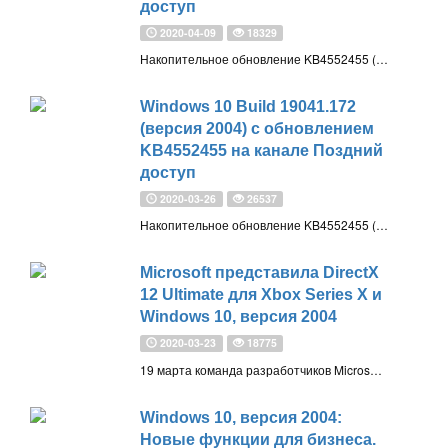
доступ
2020-04-09
18329
Накопительное обновление KB4552455 (Build 19041.173) для Windows 10, версия 2004 (20H1) доступно для участников программы Windows Insider с приоритетом обновления Поздний доступ
Windows 10 Build 19041.172
(версия 2004) с обновлением
KB4552455 на канале Поздний
доступ
2020-03-26
26537
Накопительное обновление KB4552455 (Build 19041.172) для Windows 10, версия 2004 (20H1) доступно для участников программы Windows Insider с приоритетом обновления Поздний доступ
Microsoft представила DirectX
12 Ultimate для Xbox Series X и
Windows 10, версия 2004
2020-03-23
18775
19 марта команда разработчиков Microsoft DirectX выпустила DirectX 12 Ultimate — «лучшую графическую технологию», когда-либо представленную на рынке. DirectX 12 был анонсирован еще в 2014 году
Windows 10, версия 2004:
Новые функции для бизнеса.