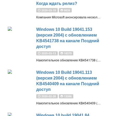
Когда ждать релиз?
2020-03-19
9839
Компания Microsoft анонсировала несколько новых функций, которые, вероятно, появятся у корпоративных пользователей в предстоящем обновлении Windows 10 20H1 (версия 2004), хотя точные даты релиза никто не называет
Windows 10 Build 19041.153
(версия 2004) с обновлением
KB4541738 на канале Поздний
доступ
2020-03-13
18379
Накопительное обновление KB4541738 (Build 19041.153) для Windows 10, версия 2004 (20H1) доступно для участников программы Windows Insider с приоритетом обновления Поздний доступ
Windows 10 Build 19041.113
(версия 2004) с обновлением
KB4540409 на канале Поздний
доступ
2020-02-28
13396
Накопительное обновление KB4540409 (Build 19041.113) для Windows 10, версия 2004 (20H1) доступно для участников программы Windows Insider с приоритетом обновления Поздний доступ
Windows 10 build 19041.84