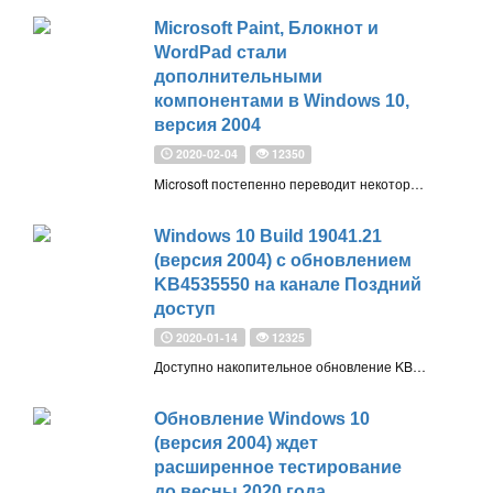
Microsoft Paint, Блокнот и
WordPad стали
дополнительными
компонентами в Windows 10,
версия 2004
2020-02-04
12350
Microsoft постепенно переводит некоторые системные программы Windows 10 в категорию дополнительных компонентов. К Проигрывателю Windows Media добавились Блокнот, Paint и WordPad в качестве приложений, которые можно удалить через меню Параметры
Windows 10 Build 19041.21
(версия 2004) с обновлением
KB4535550 на канале Поздний
доступ
2020-01-14
12325
Доступно накопительное обновление KB4535550 (Build 19041.21) для Windows 10, версия 2004 (20H1), предназначенное для участников программы Windows Insider с приоритетом обновления Поздний доступ
Обновление Windows 10
(версия 2004) ждет
расширенное тестирование
до весны 2020 года