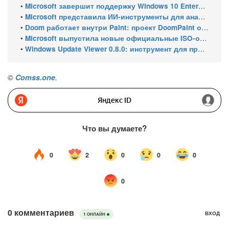
•
Microsoft завершит поддержку Windows 10 Enterprise LTSC 2021 в январе 2027 года. ESU продлят обновления до января 2030 года
•
Microsoft представила ИИ-инструменты для анализа производительности Windows: ETW MCP и WPA MCP
•
Doom работает внутри Paint: проект DoomPaint от технического директора Microsoft Azure
•
Microsoft выпустила новые официальные ISO-образы Windows 11 для инсайдеров
•
Windows Update Viewer 0.8.0: инструмент для просмотра истории обновлений Windows 11 и Windows 10 получил улучшения
©
Comss.one
.