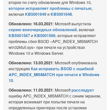
второе по счету обновление для Windows 10,
которое исправляет проблемы с печатью
,
включая
KB5001649
и
KB5001648
.
Обновлено: 16.03.2021
: Microsoft выпустила
серию внеочередных обновлений
, включая
KB5001567
и
KB5001566
, которые исправляют
проблемы сбоя BSOD «APC_INDEX_MISMATCH
win32kfull.sys» при печати на устройствах
Windows 10 и Windows Server.
Обновлено: 13.03.2021
: Microsoft опубликовала
инструкцию
Как исправить BSOD с ошибкой
APC_INDEX_MISMATCH при печати в Windows
10
.
Обновлено: 11.03.2021
: Microsoft
расследует
ошибку APC_INDEX_MISMATCH с синим экраном,
которая возникает при попытке печати на
определенных принтерах после установки