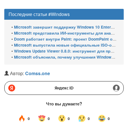
Последние статьи #Windows
•
Microsoft завершит поддержку Windows 10 Enterprise LTSC 2021 в январе 2027 года. ESU продлят обновления до января 2030 года
•
Microsoft представила ИИ-инструменты для анализа производительности Windows: ETW MCP и WPA MCP
•
Doom работает внутри Paint: проект DoomPaint от технического директора Microsoft Azure
•
Microsoft выпустила новые официальные ISO-образы Windows 11 для инсайдеров
•
Windows Update Viewer 0.8.0: инструмент для просмотра истории обновлений Windows 11 и Windows 10 получил улучшения
•
Microsoft объяснила, почему улучшения Windows 11 выходят так медленно
Автор:
Comss.one