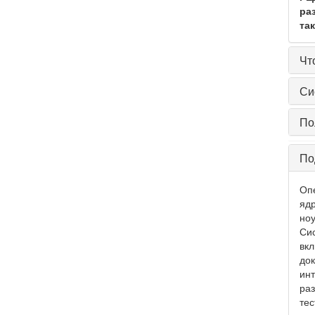
ра
та
Чт
Си
По
По
Оп
ядр
ноу
Сис
вкл
док
инт
ра
тес