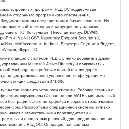
ях.
мимо встроенных программ, РЕД ОС поддерживает
ановку стороннего программного обеспечения,
бходимого многим предприятиям и бизнес-клиентам. На
циальном сайте имеются инструкции по установке
дующего ПО: Консультант Плюс, антивирус Dr.Web,
ptoPro 4, VipNet CSP, Kaspersky Endpoint Security 10,
tualBox, МойАссистент, Iredmail, Браузеры Спутник и Яндекс,
mViewer, Skype, 1С.
очие станции с системой РЕД ОС легко добавить в домен
 управлением Microsoft Active Directory и подключать к
rosoft Exchange для работы с почтой и календарём.
ступно централизованное управления конфигурациями
очих станций средствами ansible.
тупны три варианта установки системы: Рабочие станции с
афическим окружением (Cinnamon или MATE), минимальный
вер без графического интерфейса и сервер с графическим
ерфейсом. Разработчики операционной системы активно
рудничают с отечественными производителями
граммных и аппаратных решений, для предоставления их
вместимости с РЕД ОС. Операционная система