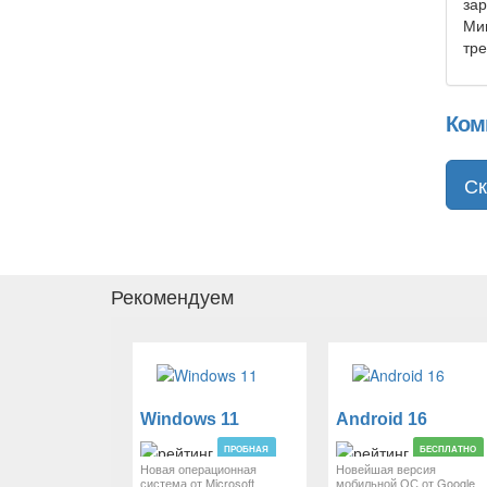
зар
Мин
тр
Ком
Ск
Рекомендуем
Windows 11
Android 16
ПРОБНАЯ
БЕСПЛАТНО
Новая операционная
Новейшая версия
система от Microsoft
мобильной ОС от Google