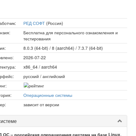
аботчик:
РЕД СОФТ
(Россия)
нзия:
Бесплатна для персонального ознакомления и
тестирования
ия:
8.0.3 (64-bit) / 8 (aarch64) / 7.3.7 (64-bit)
влено:
2026-07-22
тектура:
x86_64 / aarch64
рфейс:
русский / английский
инг:
гория:
Операционные системы
ер:
зависит от версии
системе
Д ОС – российская операционная система на базе Linux,