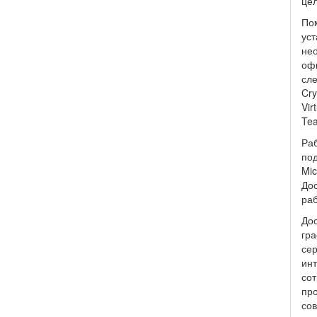
цел
По
уст
нео
офи
сле
Cry
Vir
Tea
Раб
под
Mic
До
раб
Дос
гр
сер
инт
сот
про
со