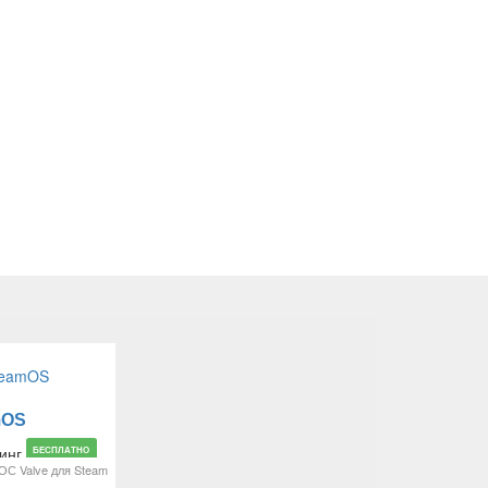
mOS
БЕСПЛАТНО
ОС Valve для Steam