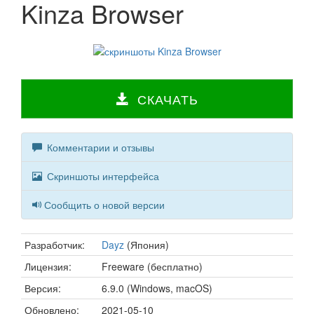
Kinza Browser
СКАЧАТЬ
Комментарии и отзывы
Скриншоты интерфейса
Сообщить о новой версии
Разработчик:
Dayz
(Япония)
Лицензия:
Freeware (бесплатно)
Версия:
6.9.0 (Windows, macOS)
Обновлено:
2021-05-10