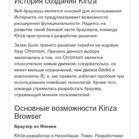
История создания Kinza
Веб-браузеры является основой для использования
Интернета, но предусматривает возможности
расширения функциональности. Надеясь на
развитие такой базовой части браузеров, команда
Kinza приступила к разработке решения.
Затем было принято решение перейти на кодовую
базу Chromium. Причина данного выбора
заключалась в том, что Chromium является
относительно новым движком, следовательно, он
имеет меньше ограничений, чем движок Gecko и
компоненты IE, и, как правило, избегает проблем при
использовании новейших технологий. Кроме того,
команда стремилась разработать браузер,
отражающий мнения пользователей.
Основные возможности Kinza
Browser
Браузер из Японии
Kinza разработан в Нихонбаши, Токио. Разработчики