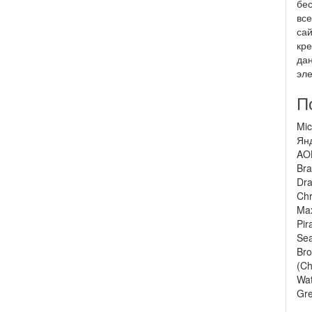
бес
все
сай
кре
дан
эле
П
Mic
Янд
AOL
Bra
Dra
Chr
Max
Pir
Sea
Bro
(Ch
Wat
Gre