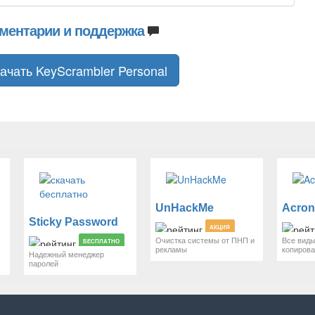
ментарии и поддержка
ачать KeyScrambler Personal
UnHackMe
Sticky Password
АКЦИЯ
Очистка системы от ПНП и
Все виды
БЕСПЛАТНО
рекламы
копиров
Надежный менеджер
паролей