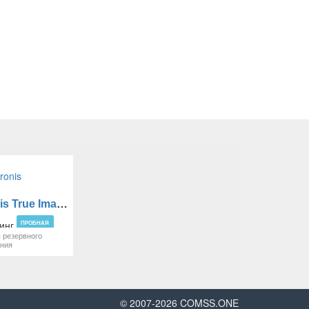
Acronis True Image
ПРОБНАЯ
 резервного
ания
© 2007-
2026
COMSS.ONE