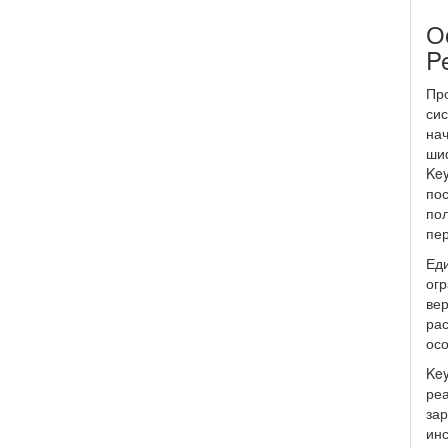
О
P
Про
сис
нач
шиф
Key
по
пол
пе
Еди
огр
вер
рас
осо
Key
реа
зар
инс