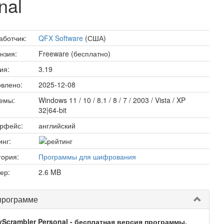
nal
аботчик:
QFX Software
(США)
нзия:
Freeware (бесплатно)
ия:
3.19
влено:
2025-12-08
емы:
Windows 11 / 10 / 8.1 / 8 / 7 / 2003 / Vista / XP
32|64-bit
рфейс:
английский
инг:
гория:
Программы для шифрования
ер:
2.6 MB
программе
yScrambler Personal - бесплатная версия программы,