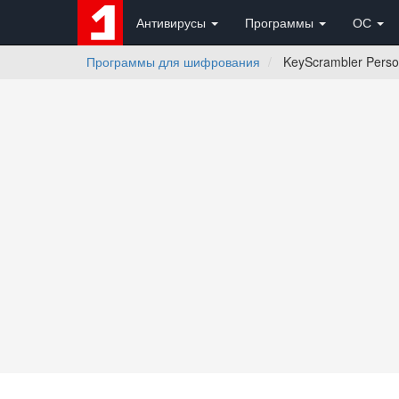
Антивирусы
Программы
ОС
Программы для шифрования
KeyScrambler Perso