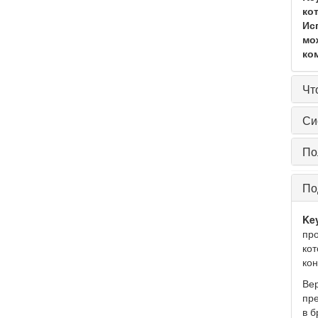
ко
Ис
мо
ко
Чт
Си
По
По
Ke
про
кот
ко
Вер
пре
в б