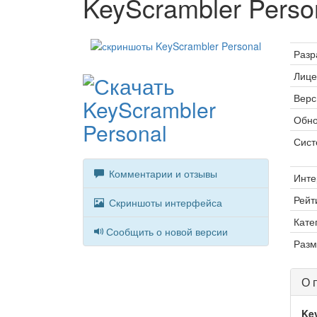
KeyScrambler Perso
Разр
Лице
Верс
Обно
Сист
Комментарии и отзывы
Инте
Рейт
Скриншоты интерфейса
Кате
Сообщить о новой версии
Разм
О 
Ke