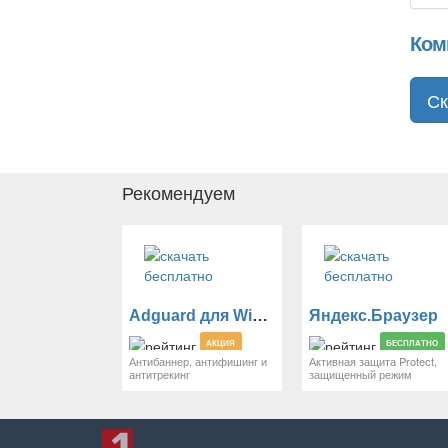
Ком
Ск
Рекомендуем
Adguard для Windows
Яндекс.Браузер
АКЦИЯ
БЕСПЛАТНО
Антибаннер, антифишинг и
Активная защита Protect,
антитрекинг
защищенный режим