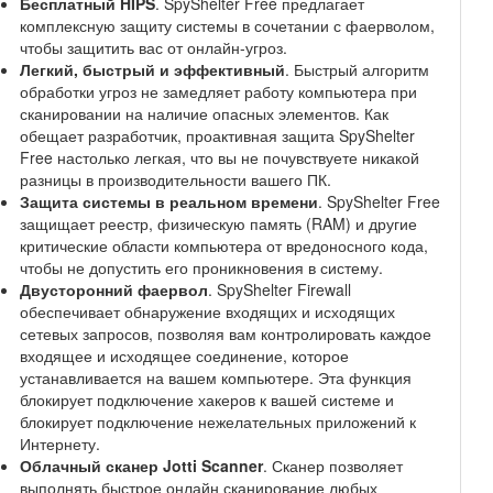
Бесплатный HIPS
. SpyShelter Free предлагает
комплексную защиту системы в сочетании с фаерволом,
чтобы защитить вас от онлайн-угроз.
Легкий, быстрый и эффективный
. Быстрый алгоритм
обработки угроз не замедляет работу компьютера при
сканировании на наличие опасных элементов. Как
обещает разработчик, проактивная защита SpyShelter
Free настолько легкая, что вы не почувствуете никакой
разницы в производительности вашего ПК.
Защита системы в реальном времени
. SpyShelter Free
защищает реестр, физическую память (RAM) и другие
критические области компьютера от вредоносного кода,
чтобы не допустить его проникновения в систему.
Двусторонний фаервол
. SpyShelter Firewall
обеспечивает обнаружение входящих и исходящих
сетевых запросов, позволяя вам контролировать каждое
входящее и исходящее соединение, которое
устанавливается на вашем компьютере. Эта функция
блокирует подключение хакеров к вашей системе и
блокирует подключение нежелательных приложений к
Интернету.
Облачный сканер Jotti Scanner
. Сканер позволяет
выполнять быстрое онлайн сканирование любых