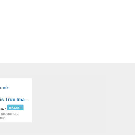
Acronis True Image
ПРОБНАЯ
 резервного
ания