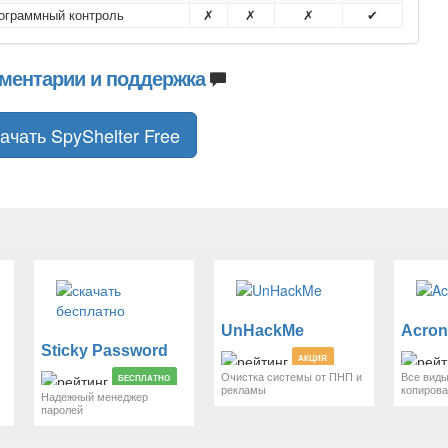
ограммный контроль
✗
✗
✗
✔
ментарии и поддержка
ачать SpyShelter Free
UnHackMe
Sticky Password
АКЦИЯ
Очистка системы от ПНП и
Все виды
БЕСПЛАТНО
рекламы
копиров
Надежный менеджер
паролей