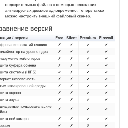
подозрительных файлов с помощью нескольких
антивирусных движков одновременно. Теперь также
можно настроить внешний файловый сканер.
равнение версий
нкции / версии
Free
Silent
Premium
Firewall
фрование нажатий клавиш
✗
✔
✔
✔
тикейлоггер на уровне ядра
✗
✔
✔
✔
наружение кейлоггеров
✗
✗
✔
✔
щита буфера обмена
✗
✗
✔
✔
щита системы (HIPS)
✔
✗
✔
✔
тернет безопасность
✗
✗
✔
✔
жим изолированной среды
✗
✗
✔
✔
щита экрана
✗
✗
✔
✔
щита звука
✗
✗
✔
✔
щищаемые пользовательские
✗
✗
✔
✔
йлы
щита веб-камеры
✗
✗
✔
✔
ервол
✔
✗
✗
✔