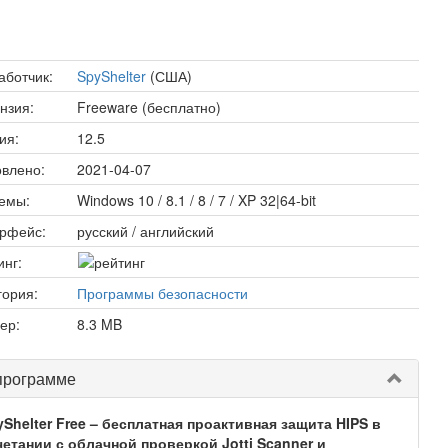
аботчик:
SpyShelter
(США)
нзия:
Freeware (бесплатно)
ия:
12.5
влено:
2021-04-07
емы:
Windows 10 / 8.1 / 8 / 7 / XP 32|64-bit
рфейс:
русский / английский
инг:
гория:
Программы безопасности
ер:
8.3 MB
программе
Shelter Free – бесплатная проактивная защита HIPS в
четании с облачной проверкой Jotti Scanner и