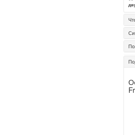
дв
Чт
Си
По
По
О
F