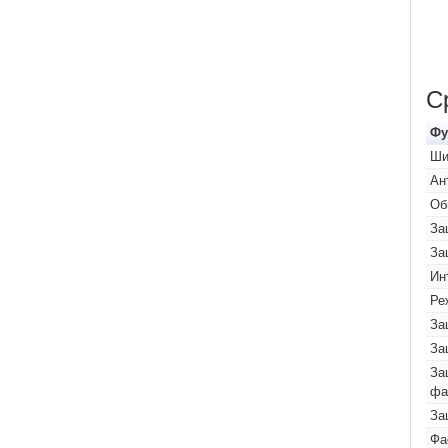
С
Фу
Ши
Ан
Об
За
За
Ин
Ре
За
За
За
фа
За
Фа