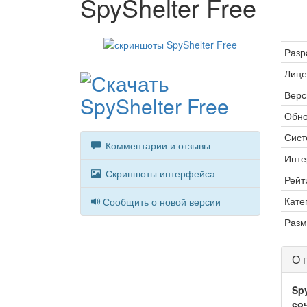
SpyShelter Free
Разр
Лице
Верс
Обно
Сист
Комментарии и отзывы
Инте
Скриншоты интерфейса
Рейт
Кате
Сообщить о новой версии
Разм
О 
Spy
со