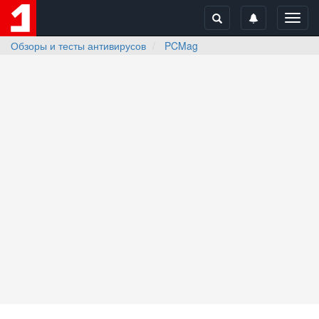
Toggl
navig
Обзоры и тесты антивирусов
PCMag