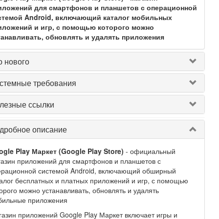
иложений для смартфонов и планшетов с операционной
стемой Android, включающий каталог мобильных
иложений и игр, с помощью которого можно
танавливать, обновлять и удалять приложения
о нового
стемные требования
лезные ссылки
дробное описание
gle Play Маркет (Google Play Store)
- официальный
азин приложений для смартфонов и планшетов с
ерационной системой Android, включающий обширный
алог бесплатных и платных приложений и игр, с помощью
орого можно устанавливать, обновлять и удалять
бильные приложения
азин приложений Google Play Маркет включает игры и