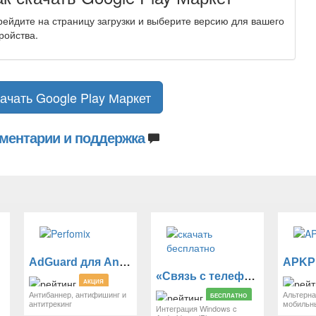
ейдите на страницу загрузки и выберите версию для вашего
ройства.
ачать Google Play Маркет
ментарии и поддержка
AdGuard для Android
«Связь с телефоном»
АКЦИЯ
Антибаннер, антифишинг и
Альтерна
БЕСПЛАТНО
антитрекинг
мобильн
Интеграция Windows c