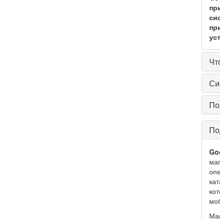
пр
си
пр
ус
Чт
Си
По
По
Goo
маг
оп
кат
кот
мо
Маг