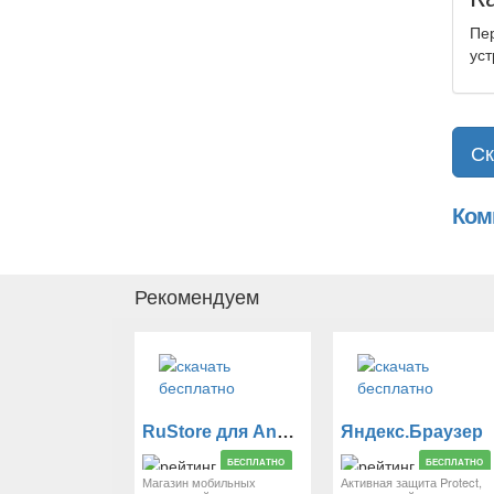
Пер
уст
Ск
Ком
Рекомендуем
RuStore для Android
Яндекс.Браузер
БЕСПЛАТНО
БЕСПЛАТНО
Магазин мобильных
Активная защита Protect,