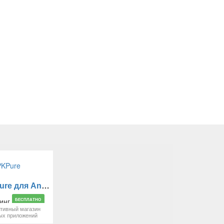
APKPure для Android
БЕСПЛАТНО
тивный магазин
ых приложений