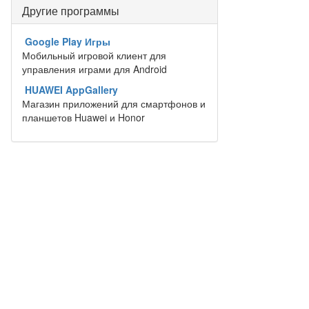
Другие программы
Google Play Игры
Мобильный игровой клиент для
управления играми для Android
HUAWEI AppGallery
Магазин приложений для смартфонов и
планшетов Huawei и Honor