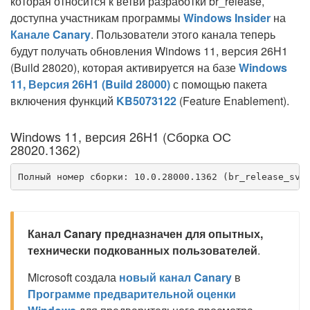
которая относится к ветви разработки br_release,
доступна участникам программы
Windows Insider
на
Канале Canary
. Пользователи этого канала теперь
будут получать обновления Windows 11, версия 26H1
(Build 28020), которая активируется на базе
Windows
11, Версия 26H1 (Build 28000)
с помощью пакета
включения функций
KB5073122
(Feature Enablement).
Windows 11, версия 26H1 (Сборка ОС
28020.1362)
Полный номер сборки: 10.0.28000.1362 (br_release_svc
Канал Canary предназначен для опытных,
технически подкованных пользователей
.
Microsoft создала
новый канал Canary
в
Программе предварительной оценки