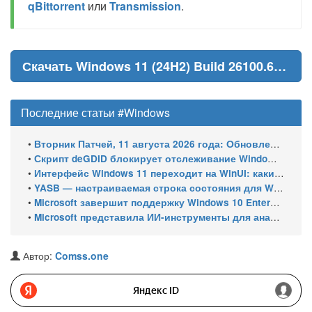
qBittorrent
или
Transmission
.
Скачать Windows 11 (24H2) Build 26100.6901
Последние статьи #Windows
•
Вторник Патчей, 11 августа 2026 года: Обновления безопасности для Windows 11 (включая KB5121003), ESU-обновления для Windows 10
•
Скрипт deGDID блокирует отслеживание Windows по глобальному идентификатору устройства
•
Интерфейс Windows 11 переходит на WinUI: какие системные элементы обновит Microsoft
•
YASB — настраиваемая строка состояния для Windows с виджетами и поддержкой нескольких мониторов
•
Microsoft завершит поддержку Windows 10 Enterprise LTSC 2021 в январе 2027 года. ESU продлят обновления до января 2030 года
•
Microsoft представила ИИ-инструменты для анализа производительности Windows: ETW MCP и WPA MCP
Автор:
Comss.one