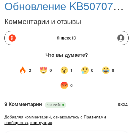
Обновление KB5070773 (Build 26100.6901) для Windows 11, версия 24H2. Устранена проблема с USB-клавиатурой и мышью в среде восстановления WinRE
Комментарии и отзывы