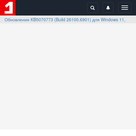
Toggl
navig
Обновление KB5070773 (Build 26100.6901) для Windows 11, вер