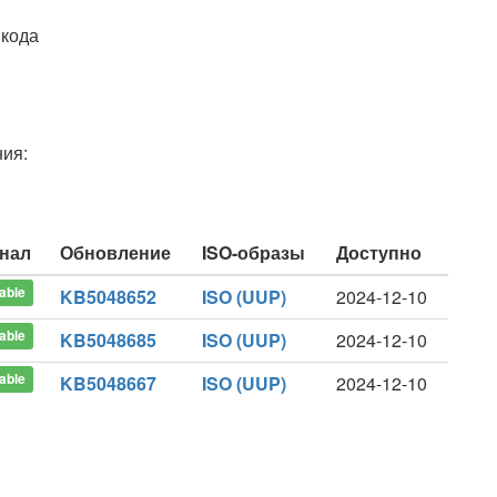
 кода
ия:
нал
Обновление
ISO-образы
Доступно
able
KB5048652
ISO (UUP)
2024-12-10
able
KB5048685
ISO (UUP)
2024-12-10
able
KB5048667
ISO (UUP)
2024-12-10