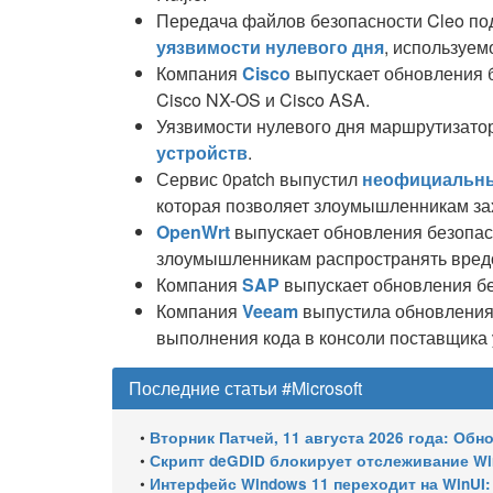
Передача файлов безопасности Cleo по
уязвимости нулевого дня
, используем
Компания
Cisco
выпускает обновления б
Cisco NX-OS и Cisco ASA.
Уязвимости нулевого дня маршрутизатор
устройств
.
Сервис 0patch выпустил
неофициальный
которая позволяет злоумышленникам за
OpenWrt
выпускает обновления безопасн
злоумышленникам распространять вред
Компания
SAP
выпускает обновления бе
Компания
Veeam
выпустила обновления 
выполнения кода в консоли поставщика 
Последние статьи #Microsoft
•
Вторник Патчей, 11 августа 2026 года: Обновления безопасно
•
Скрипт deGDID блокирует отслеживание W
•
Интерфейс Windows 11 переходит на WinUI: