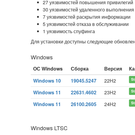
27 уязвимостей повышения привилегий
30 уязвимостей удаленного выполнения
7 уязвимостей раскрытия информации
5 уязвимостей отказа в обслуживании
1 уязвимость спуфинга
Для установки доступны следующие обновлен
Windows
ОС Windows
Сборка
Версия
Ка
St
Windows 10
19045.5247
22H2
St
Windows 11
22631.4602
23H2
St
Windows 11
26100.2605
24H2
Windows LTSC