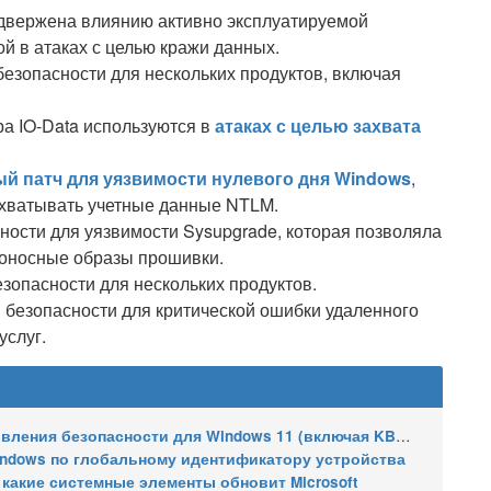
двержена влиянию активно эксплуатируемой
ой в атаках с целью кражи данных.
езопасности для нескольких продуктов, включая
а IO-Data используются в
атаках с целью захвата
 патч для уязвимости нулевого дня Windows
,
хватывать учетные данные NTLM.
ости для уязвимости Sysupgrade, которая позволяла
оносные образы прошивки.
зопасности для нескольких продуктов.
безопасности для критической ошибки удаленного
услуг.
сти для Windows 11 (включая KB5121003), ESU-обновления для Windows 10
indows по глобальному идентификатору устройства
 какие системные элементы обновит Microsoft