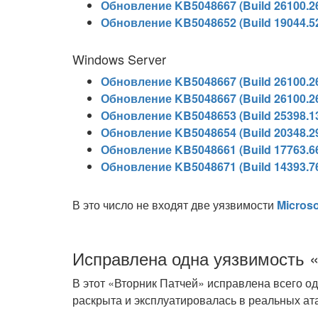
Обновление KB5048667 (Build 26100.2
Обновление KB5048652 (Build 19044.5
Windows Server
Обновление KB5048667 (Build 26100.26
Обновление KB5048667 (Build 26100.26
Обновление KB5048653 (Build 25398.13
Обновление KB5048654 (Build 20348.29
Обновление KB5048661 (Build 17763.66
Обновление KB5048671 (Build 14393.76
В это число не входят две уязвимости
Microso
Исправлена одна уязвимость «
В этот «Вторник Патчей» исправлена всего о
раскрыта и эксплуатировалась в реальных ата