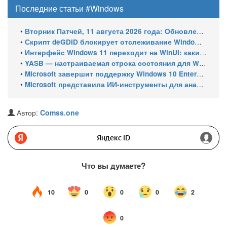
Последние статьи #Windows
•
Вторник Патчей, 11 августа 2026 года: Обновления безопасности для Windows 11 (включая KB5121003), ESU-обновления для Windows 10
•
Скрипт deGDID блокирует отслеживание Windows по глобальному идентификатору устройства
•
Интерфейс Windows 11 переходит на WinUI: какие системные элементы обновит Microsoft
•
YASB — настраиваемая строка состояния для Windows с виджетами и поддержкой нескольких мониторов
•
Microsoft завершит поддержку Windows 10 Enterprise LTSC 2021 в январе 2027 года. ESU продлят обновления до января 2030 года
•
Microsoft представила ИИ-инструменты для анализа производительности Windows: ETW MCP и WPA MCP
Автор:
Comss.one