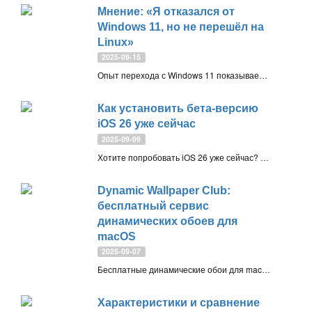
Мнение: «Я отказался от
Windows 11, но не перешёл на
Linux»
2025-09-15
Опыт перехода с Windows 11 показывает: Linux всё ещё ограничен отсутствием ключевых приложений, тогда как macOS предлагает баланс между стабильностью, удобством и инструментами вроде Raycast, что делает её привлекательной альтернативой
Как установить бета-версию
iOS 26 уже сейчас
2025-09-09
Хотите попробовать iOS 26 уже сейчас? Установите бета-версию для разработчиков, следуя нашей пошаговой инструкции. Рассказываем, как пройти регистрацию или скачать Beta IPSW файл, создать резервную копию и обновить iPhone до iOS 26 Developer Beta или Public Beta
Dynamic Wallpaper Club:
бесплатный сервис
динамических обоев для
macOS
2025-09-07
Бесплатные динамические обои для macOS доступны на Dynamic Wallpaper Club: прямая загрузка HEIC-файлов с таймлайном, поддержка Retina и 5K-дисплеев
Характеристики и сравнение