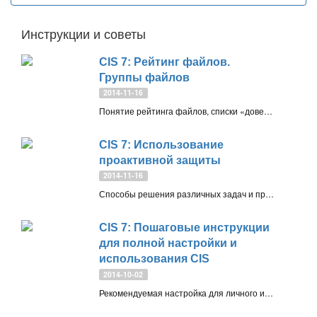
Инструкции и советы
CIS 7: Рейтинг файлов.
Группы файлов
2014-11-16
Понятие рейтинга файлов, списки «доверенных» и «неопознанных» программ, приемы работы с ними. Управление группами файлов
CIS 7: Использование
проактивной защиты
2014-11-16
Способы решения различных задач и проблем, связанных с проактивной защитой Comodo Internet Security 7: Autosandbox и HIPS
CIS 7: Пошаговые инструкции
для полной настройки и
использования CIS
2014-10-02
Рекомендуемая настройка для личного использования и для работы ограниченного пользователя. Как итог, приведем примерные варианты конфигурации для 7-й версии CIS на Windows 7