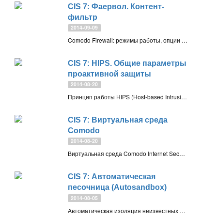
CIS 7: Фаервол. Контент-
фильтр
2014-09-09
Comodo Firewall: режимы работы, опции настройки, порядок применения правил, известные проблемы. Контент-фильтр
CIS 7: HIPS. Общие параметры
проактивной защиты
2014-08-20
Принцип работы HIPS (Host-based Intrusion Prevention System): детальное описание. Общие параметры HIPS и Autosandbox в Comodo Internet Security 7
CIS 7: Виртуальная среда
Comodo
2014-08-20
Виртуальная среда Comodo Internet Security 7 (Sandbox, «песочница»), приемы работы и способы открытия файлов и ссылок в виртуальной среде
CIS 7: Автоматическая
песочница (Autosandbox)
2014-08-05
Автоматическая изоляция неизвестных программ посредством Autosandbox в Comodo Internet Security 7, особенности работы: режим обнаружения инсталляторов и исключения автопесочницы