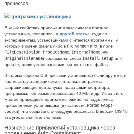
процессов.
В каких свойствах приложения заключается признак
установщика, говорилось
: судя по
в другой статье
экспериментам, установщиками считаются программы, у
которых в имени файла либо в File Version Info (в поле
,
,
или
FileDescription
ProductName
InternalName
) содержится слово
,
или
OriginalFilename
install
setup
; также установщиками считаются msi-файлы.
update
В старых версиях CIS признаки установщика были другими, в
частности, установщиками считались программы,
запрашивающие при запуске права администратора,
программы, чей размер превышает 40 МБ, и др. Из-за этого
многие прикладные программы ошибочно наделялись
привилегиями установщика (в частности, PortableApps-
сборки), что создавало очевидную опасность. В версии CIS 10
эта угроза значительно ниже.
Назначение привилегий установщика через
оповещения Auto-Containment