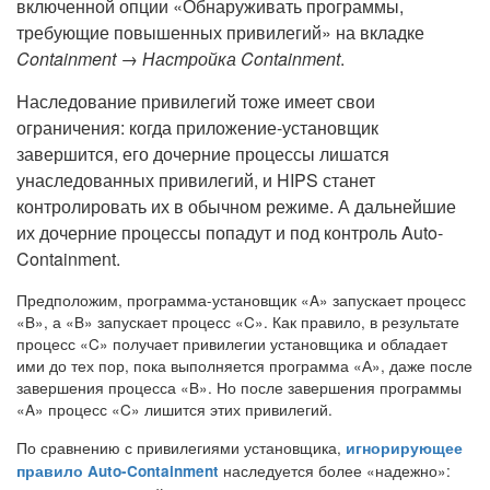
включенной опции «Обнаруживать программы,
требующие повышенных привилегий» на вкладке
Containment → Настройка Containment
.
Наследование привилегий тоже имеет свои
ограничения: когда приложение-установщик
завершится, его дочерние процессы лишатся
унаследованных привилегий, и HIPS станет
контролировать их в обычном режиме. А дальнейшие
их дочерние процессы попадут и под контроль Auto-
Containment.
Предположим, программа-установщик «A» запускает процесс
«B», а «B» запускает процесс «C». Как правило, в результате
процесс «C» получает привилегии установщика и обладает
ими до тех пор, пока выполняется программа «А», даже после
завершения процесса «B». Но после завершения программы
«A» процесс «C» лишится этих привилегий.
По сравнению с привилегиями установщика,
игнорирующее
наследуется более «надежно»:
правило Auto-Containment