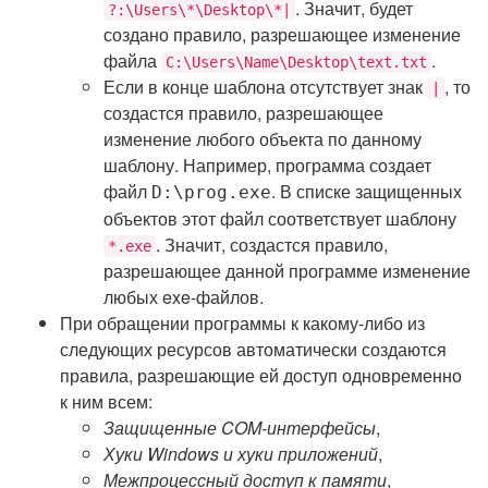
. Значит, будет
?:\Users\*\Desktop\*|
создано правило, разрешающее изменение
файла
.
C:\Users\Name\Desktop\text.txt
Если в конце шаблона отсутствует знак
, то
|
создастся правило, разрешающее
изменение любого объекта по данному
шаблону. Например, программа создает
файл
. В списке защищенных
D:\prog.exe
объектов этот файл соответствует шаблону
. Значит, создастся правило,
*.exe
разрешающее данной программе изменение
любых exe-файлов.
При обращении программы к какому-либо из
следующих ресурсов автоматически создаются
правила, разрешающие ей доступ одновременно
к ним всем:
Защищенные COM-интерфейсы
,
Хуки Windows и хуки приложений
,
Межпроцессный доступ к памяти
,