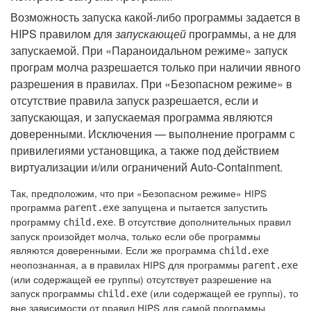
Возможность запуска какой-либо программы задается в
HIPS правилом для
запускающей
программы, а не для
запускаемой. При «Параноидальном режиме» запуск
програм молча разрешается только при наличии явного
разрешения в правилах. При «Безопасном режиме» в
отсутствие правила запуск разрешается, если и
запускающая, и запускаемая программа являются
доверенными. Исключения — выполнение программ с
привилегиями установщика, а также под действием
виртуализации и/или ограничений Auto-Containment.
Так, предположим, что при «Безопасном режиме» HIPS
программа
запущена и пытается запустить
parent.exe
программу
. В отсутствие дополнительных правил
child.exe
запуск произойдет молча, только если обе программы
являются доверенными. Если же программа
child.exe
неопознанная, а в правилах HIPS для программы
parent.exe
(или содержащей ее группы) отсутствует разрешение на
запуск программы
(или содержащей ее группы), то
child.exe
вне зависимости от правил HIPS для самой программы