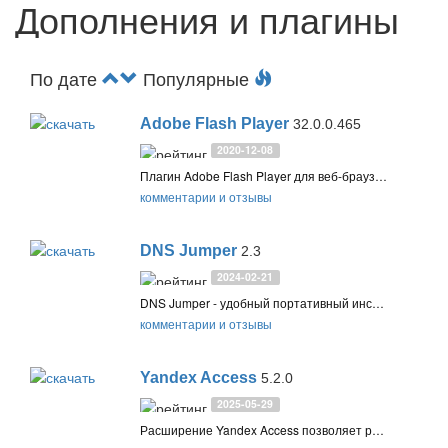
Дополнения и плагины
По дате
Популярные
Adobe Flash Player
32.0.0.465
2020-12-08
Плагин Adobe Flash Player для веб-браузеров операционных систем Windows, macOS и Linux. Предназначен для вывода динамичных приложений, контента и видеоматериалов
комментарии и отзывы
DNS Jumper
2.3
2024-02-21
DNS Jumper - удобный портативный инструмент для быстрого переключения DNS на вашем компьютере для увеличения скорости работы в Интернете или повышения уровня безопасности
комментарии и отзывы
Yandex Access
5.2.0
2025-05-29
Расширение Yandex Access позволяет разблокировать доступ к сайтам Яндекса, Вконтакте и Одноклассники без потери скорости Интернета. Поддерживает Google Chrome, Яндекс.Браузер и другие Chromium-браузеры