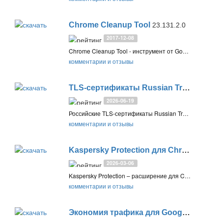
Chrome Cleanup Tool
23.131.2.0
2017-12-08
Chrome Cleanup Tool - инструмент от Google, который сканирует вашу систему и удаляет подозрительные приложения, имеющие проблемы с веб-браузером Google Chrome. Инструмент очистки также позволяет сбросить настройки браузера на значения по умолчанию
комментарии и отзывы
TLS-сертификаты Russian Trusted Root CA
2026-06-19
Российские TLS-сертификаты Russian Trusted Root CA необходимы для защищённого доступа к российским сайтам и онлайн-сервисам, их корректной работы и шифрования трафика между сайтом и браузером
комментарии и отзывы
Kaspersky Protection для Chrome и Firefox
2026-03-06
Kaspersky Protection – расширение для Chrome, Firefox и браузеров на базе Chromium, работающее совместно с Антивирусом Касперского. Включает функции плагинов Защита от сбора данных, Безопасные платежи, Виртуальная клавиатура, Веб-антивирус и Анти-Баннер
комментарии и отзывы
Экономия трафика для Google Chrome