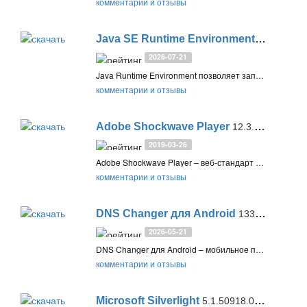
комментарии и отзывы
Java SE Runtime Environment / Development Kit
2026-07-21
Java Runtime Environment позволяет запускать приложения (апплеты), написанные на языке Java, в вашем браузере. Играйте в онлайн-игры, общайтесь в интернет-чатах и используйте другие полезные возможности Java-апплетов на различных веб-сайтах
комментарии и отзывы
Adobe Shockwave Player
12.3.5.205
2019-03-26
Adobe Shockwave Player – веб-стандарт для мультимедийного контента. Shockwave Player позволяет просматривать интерактивный контент в вашем веб-браузере: игры, бизнес-презентации, развлекательные и рекламные приложения
комментарии и отзывы
DNS Changer для Android
1336-1r
2026-05-21
DNS Changer для Android – мобильное приложение для простой смены DNS сервера для всех подключений на смартфоне или планшете
комментарии и отзывы
Microsoft Silverlight
5.1.50918.0 (KB4481252)