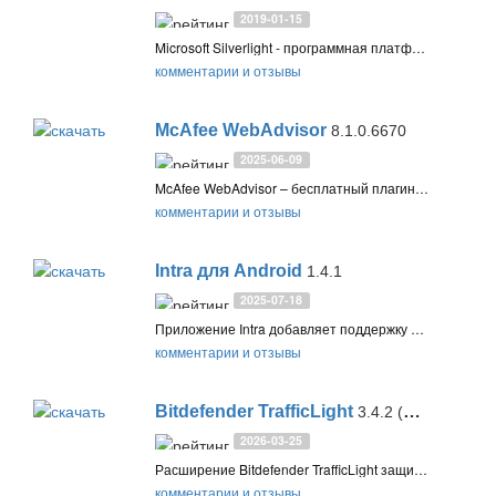
2019-01-15
Microsoft Silverlight - программная платформа, альтернатива Adobe Flash Player. Представлят собой плагин для браузера, который позволяет запускать интернет-приложения, содержащие анимацию, векторную графику, аудио и видео ролики
комментарии и отзывы
McAfee WebAdvisor
8.1.0.6670
2025-06-09
McAfee WebAdvisor – бесплатный плагин для браузеров Firefox, Google Chrome, Internet Explorer и Microsoft Edge, обеспечивающий защиту от вредоносных, фишинговых и мошеннических сайтов и вредоносных загрузок
комментарии и отзывы
Intra для Android
1.4.1
2025-07-18
Приложение Intra добавляет поддержку DNS-over-HTTPS на Android. Шифрование DNS-запросов позволяет защитить ваши мобильные устройства от манипуляций с DNS, а также некоторых типов фишинговых и вредоносных атак
комментарии и отзывы
Bitdefender TrafficLight
3.4.2 (Chrome) / 3.4.3 (Firefox)
2026-03-25
Расширение Bitdefender TrafficLight защищает от веб-угроз в популярных браузерах, блокируя вредоносные веб-сайты и фишинг. Использует облачную службу Bitdefender Cloud
комментарии и отзывы