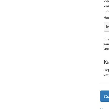
се
ука
пр
На
h
Ком
за
киб
Ка
Пер
уст
Ск