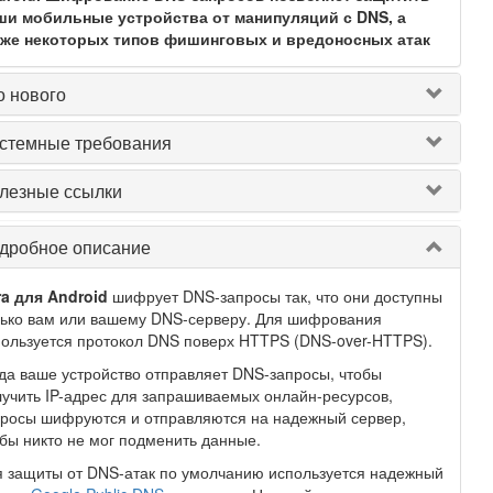
ши мобильные устройства от манипуляций с DNS, а
кже некоторых типов фишинговых и вредоносных атак
о нового
стемные требования
лезные ссылки
дробное описание
ra для Android
шифрует DNS-запросы так, что они доступны
лько вам или вашему DNS-серверу. Для шифрования
ользуется протокол DNS поверх HTTPS (DNS-over-HTTPS).
да ваше устройство отправляет DNS-запросы, чтобы
учить IP-адрес для запрашиваемых онлайн-ресурсов,
просы шифруются и отправляются на надежный сервер,
бы никто не мог подменить данные.
 защиты от DNS-атак по умолчанию используется надежный