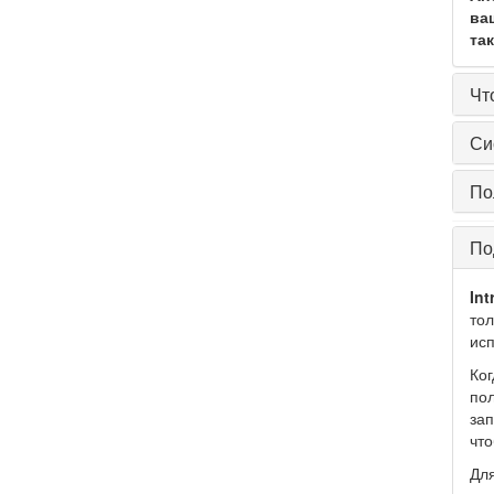
ва
та
Чт
Си
По
По
Int
то
исп
Ког
пол
за
что
Для