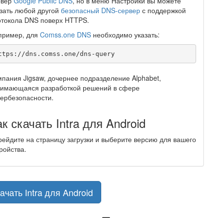
рвер
Google Public DNS
, но в меню Настройки вы можете
зать любой другой
безопасный DNS-сервер
с поддержкой
отокола DNS поверх HTTPS.
пример, для
Comss.one DNS
необходимо указать:
ttps://dns.comss.one/dns-query
пания Jigsaw, дочернее подразделение Alphabet,
нимающаяся разработкой решений в сфере
ербезопасности.
к скачать Intra для Android
ейдите на страницу загрузки и выберите версию для вашего
ройства.
ачать Intra для Android