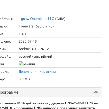
аботчик:
Jigsaw Operations LLC
(США)
нзия:
Freeware (бесплатно)
ия:
1.4.1
влено:
2025-07-18
емы:
Android 4.1 и выше
рфейс:
русский / английский
инг:
гория:
Дополнения и плагины
ер:
6.5 MB
программе
иложение Intra добавляет поддержку DNS-over-HTTPS на
droid. Шифрование DNS-запросов позволяет защитить