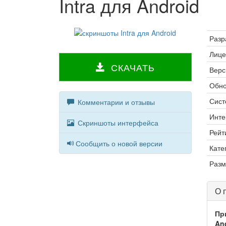
Intra для Android
Разр
Лице
СКАЧАТЬ
Верс
Обно
Сист
Комментарии и отзывы
Инте
Скриншоты интерфейса
Рейт
Сообщить о новой версии
Кате
Разм
О 
Пр
An